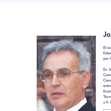
modo de
los con
cuidad
compren
univari
ÍNDICE
Jo
Introdu
El a
Modelos
Esta
interve
por 
En l
Come
Cien
entr
Econ
Técn
y II