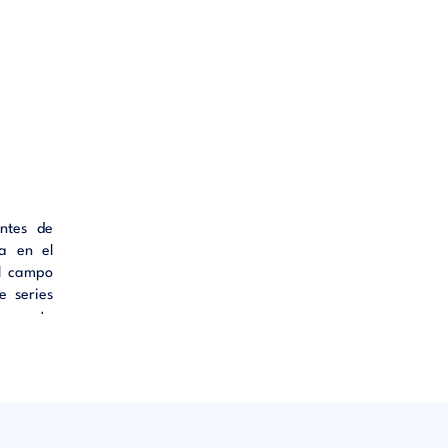
antes de
a en el
el campo
e series
na parte
n texto
práctico
icos. El
onceptos
ticos, a