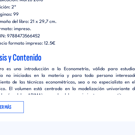
blicación:
Marzo 2010
ición:
2ª
ginas:
99
maño del libro:
21 x 29,7 cm.
rmato:
impreso
.
BN:
9788473566452
ecio formato impreso:
12.5€
sis y Contenido
bro es una introducción a la Econometría, válido para estudi
ía no iniciados en la materia y para toda persona interesad
iento de las técnicas econométricas, sea o no especialista en 
co. El volumen está centrado en la modelización univariante d
les (modelos ARIMA), parcela del conocimiento que constituye u
ante de un primer curso de Econometría. Aunque se trata de u
EER MÁS
al, pretende proporcionar al estudiante un conocimiento teórico-
o, sin agobiar con excesivos desarrollos matemático-estadíst
 se ha procurado que sea autosuficiente, de manera que los c
s a nivel teórico se complementan con abundantes ejercicios prác