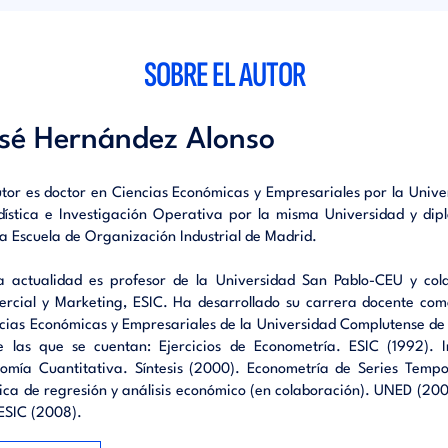
 ejemplos, que deben facilitar al lector un entendimiento más intu
tenidos. Los aspectos relativos a la modelización empírica tambié
o expresamente buscándose, que la lectura del texto perm
SOBRE EL AUTOR
sión clara y efectiva del proceso habitual a seguir en la mode
ante de series temporales económicas.
sé Hernández Alonso
cción a las series temporales.- Enfoque Box-Jenkins. Conceptos b
utor es doctor en Ciencias Económicas y Empresariales por la Uni
 de Series Temporales. Estimación y validación del modelo. Aná
dística e Investigación Operativa por la misma Universidad y di
nción. Elaboración de modelos ARIMA. Bibliografía
la Escuela de Organización Industrial de Madrid.
a actualidad es profesor de la Universidad San Pablo-CEU y col
rcial y Marketing, ESIC. Ha desarrollado su carrera docente com
cias Económicas y Empresariales de la Universidad Complutense de
e las que se cuentan: Ejercicios de Econometría. ESIC (1992). 
omía Cuantitativa. Síntesis (2000). Econometría de Series Tempor
ica de regresión y análisis económico (en colaboración). UNED (2001
. ESIC (2008).