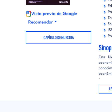
Pu
t
Ed
d
Pá
Vista previa de Google
Ta
o
i
Recomendar
Fo
IS
r
t
Pr
CAPÍTULO DE MUESTRA
Sinop
i
o
Este li
a
econom
r
conocim
económi
l
i
tempora
import
L
element
a
adecuad
manual,
l
vertido