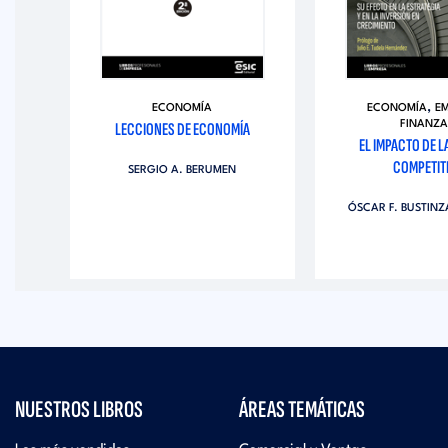
,
AS
ECONOMÍA
ECONOMÍA
E
TIAL
LECCIONES DE ECONOMÍA
FINANZA
EL IMPACTO DE L
COMPETIT
SERGIO A. BERUMEN
EZ
ÓSCAR F. BUSTIN
NUESTROS LIBROS
ÁREAS TEMÁTICAS