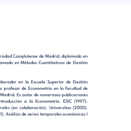
itivo de
n se han
ita una
lización
ásicos.-
versidad Complutense de Madrid, diplomado en
lisis de
plomado en Métodos Cuantitativos de Gestión
aborador en la Escuela Superior de Gestión
o profesor de Econometría en la Facultad de
 Madrid. Es autor de numerosas publicaciones
Introducción a la Econometría. ESIC (1997).
ales (en colaboración). Universitas (2000).
). Análisis de series temporales económicas I