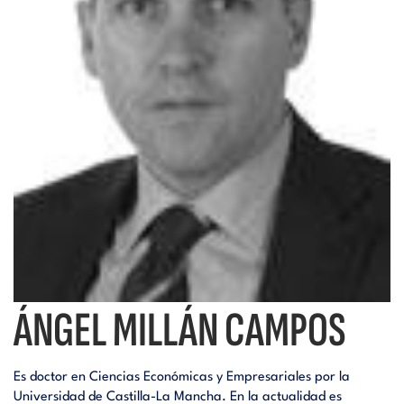
i
d
t
i
o
t
r
o
i
r
a
i
l
ÁNGEL MILLÁN CAMPOS
a
Es doctor en Ciencias Económicas y Empresariales por la
l
Universidad de Castilla-La Mancha. En la actualidad es