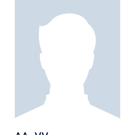
académicos y profesionales que proporcionan nuevas
perspectivas, permiten incidir en las teorías básicas, mejorar
la competitividad de las empresas, estimular la innovación y,
por ende, el bienestar social.
En el libro aparecen los abstract de todas las ponencias y
comunicaciones presentadas y en el CD que se acompaña
encontrará el texto íntegro de todos los trabajos.