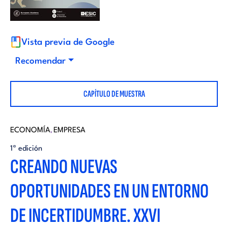
i
d
t
i
Vista previa de Google
o
Recomendar
t
r
CAPÍTULO DE MUESTRA
o
i
r
ECONOMÍA
EMPRESA
,
a
1ª edición
i
CREANDO NUEVAS
l
OPORTUNIDADES EN UN ENTORNO
a
DE INCERTIDUMBRE. XXVI
l