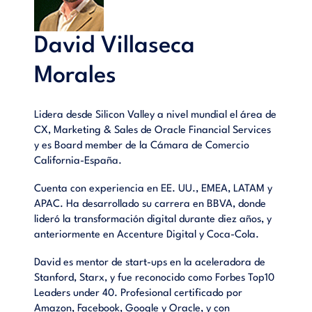
gestión inteligente.- Innovación en soluciones.- Experiencias
de cliente diferenciales.- Una marca fuente de ingresos.-
Comunicación digital y social.- Aplicaciones para
David Villaseca
emprendedores y diferentes empresas.
Morales
Lidera desde Silicon Valley a nivel mundial el área de
CX, Marketing & Sales de Oracle Financial Services
y es Board member de la Cámara de Comercio
California-España.
Cuenta con experiencia en EE. UU., EMEA, LATAM y
APAC. Ha desarrollado su carrera en BBVA, donde
lideró la transformación digital durante diez años, y
anteriormente en Accenture Digital y Coca-Cola.
David es mentor de start-ups en la aceleradora de
Stanford, Starx, y fue reconocido como Forbes Top10
Leaders under 40. Profesional certificado por
Amazon, Facebook, Google y Oracle, y con