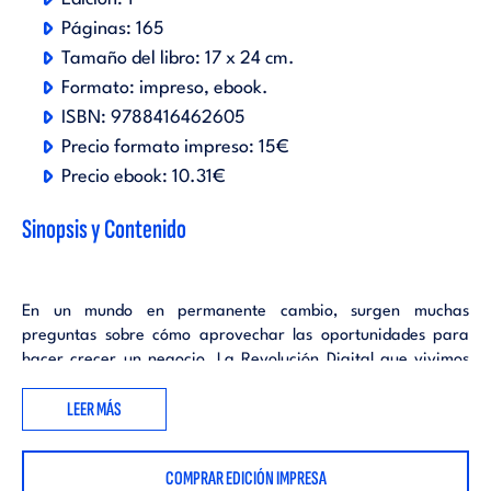
Páginas:
165
Tamaño del libro:
17 x 24 cm.
Formato:
impreso
ebook
.
ISBN:
9788416462605
Precio formato impreso:
15€
Precio ebook:
10.31€
Sinopsis y Contenido
En un mundo en permanente cambio, surgen muchas
preguntas sobre cómo aprovechar las oportunidades para
hacer crecer un negocio. La Revolución Digital que vivimos
está detrás de muchos de los cambios más profundos que
LEER MÁS
experimentan los consumidores y empresas de todo el mundo.
Emprendedores, directivos y líderes de empresas de todos los
COMPRAR EDICIÓN IMPRESA
tamaños que estén buscando nuevas oportunidades,