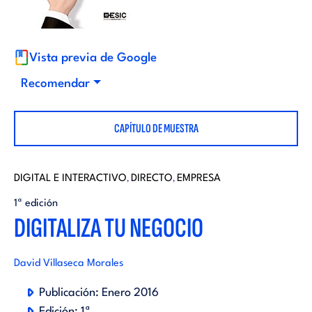
i
d
t
i
Vista previa de Google
o
Recomendar
t
r
CAPÍTULO DE MUESTRA
o
i
r
DIGITAL E INTERACTIVO
DIRECTO
EMPRESA
,
,
a
1ª edición
i
DIGITALIZA TU NEGOCIO
l
a
David Villaseca Morales
l
Publicación:
Enero 2016
Edición:
1ª