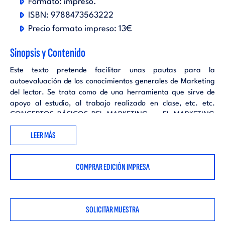
Formato:
impreso
.
ISBN:
9788473563222
Precio formato impreso:
13€
Sinopsis y Contenido
Este texto pretende facilitar unas pautas para la
autoevaluación de los conocimientos generales de Marketing
del lector. Se trata como de una herramienta que sirve de
apoyo al estudio, al trabajo realizado en clase, etc. etc.
CONCEPTOS BÁSICOS DEL MARKETING .-. EL MARKETING
EN LA ECONOMÍA DE LA EMPRESA .-. EL MARKETING
LEER MÁS
SECTORIAL .-. EL MERCADO Y LA COMPETENCIA .-. LA
DESTRIBUCIÓN, ETC. ETC. ETC.
COMPRAR EDICIÓN IMPRESA
SOLICITAR MUESTRA