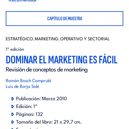
i
Recomendar
d
t
CAPÍTULO DE MUESTRA
i
o
t
ESTRATÉGICO
MARKETING
OPERATIVO Y SECTORIAL
,
,
r
1ª edición
o
DOMINAR EL MARKETING ES FÁCIL
i
Revisión de conceptos de marketing
r
a
Ramón Bosch Camprubí
Luis de Borja Solé
i
l
Publicación:
Marzo 2010
a
Edición:
1ª
Páginas:
132
l
Tamaño del libro:
21 x 29,7 cm.