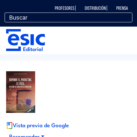
Pasar
M
PROFESORES |
DISTRIBUCIÓN |
PRENSA
al
contenido
principal
e
M
n
e
ú
n
t
ú
o
e
p
d
Vista previa de Google
e