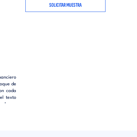
SOLICITAR MUESTRA
inanciero
foque de
con cada
el texto
zados en
ito. Los
 las que
entro de
rategias