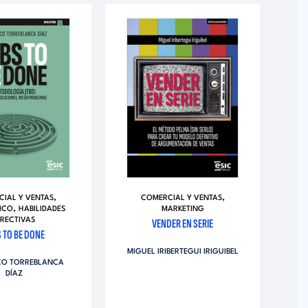
,
,
IAL Y VENTAS
COMERCIAL Y VENTAS
,
ICO
HABILIDADES
MARKETING
IRECTIVAS
VENDER EN SERIE
S TO BE DONE
M
MIGUEL IRIBERTEGUI IRIGUIBEL
CO TORREBLANCA
V
DÍAZ