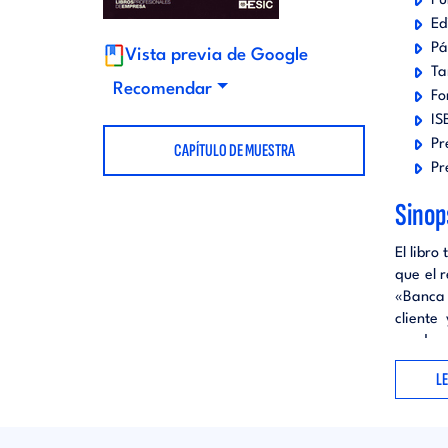
Pu
t
Ed
d
Pá
Vista previa de Google
Ta
o
i
Recomendar
Fo
IS
r
t
Pr
CAPÍTULO DE MUESTRA
Pr
i
o
Sinop
a
El libro
r
que el 
«Banca 
l
i
cliente
ayudan 
el ámbi
a
L
cambios
justifi
l
atenció