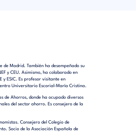
ntidades
damente.
sarrollar
 Madrid,
ión del
el Banco
objetivo
avanzada
nse de Madrid. También ha desempeñado su
l mundo
CUNEF y CEU. Asimismo, ha colaborado en
se están
y ESIC. Es profesor visitante en
ras como
ntro Universitario Escorial-María Cristina.
jas de Ahorros, donde ha ocupado diversos
entes de
nales del sector ahorro. Es consejero de la
negocio:
s, euro-
o de vida
onomistas. Consejero del Colegio de
egral de
to. Socio de la Asociación Española de
paña son