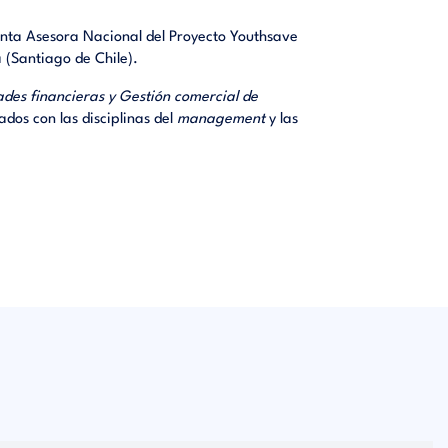
Junta Asesora Nacional del Proyecto Youthsave
 (Santiago de Chile).
ros. 2.-
ue de la
ades financieras y Gestión comercial de
rio. 5.-
ados con las disciplinas del
management
y las
oductos y
diciones
guración
s canales
os en la