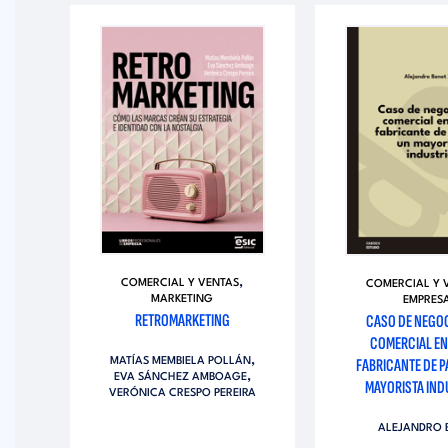
,
COMERCIAL Y VENTAS
COMERCIAL Y 
MARKETING
EMPRES
RETROMARKETING
CASO DE NEGO
COMERCIAL EN
,
FABRICANTE DE P
MATÍAS MEMBIELA POLLÁN
IBEL
,
EVA SÁNCHEZ AMBOAGE
MAYORISTA IND
VERÓNICA CRESPO PEREIRA
ALEJANDRO 