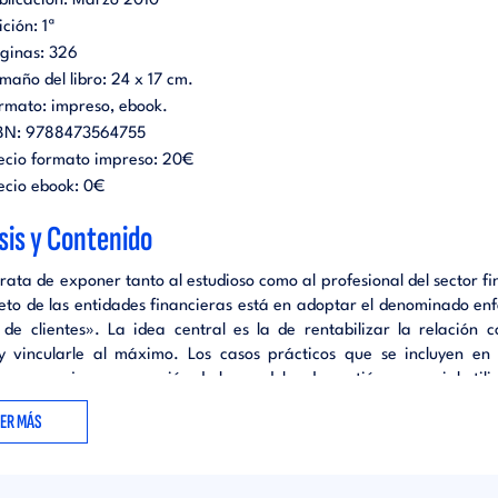
blicación:
Marzo 2010
ición:
1ª
ginas:
326
maño del libro:
24 x 17 cm.
rmato:
impreso
ebook
.
BN:
9788473564755
ecio formato impreso:
20€
ecio ebook:
0€
sis y Contenido
 trata de exponer tanto al estudioso como al profesional del sector f
reto de las entidades financieras está en adoptar el denominado en
de clientes». La idea central es la de rentabilizar la relación 
 y vincularle al máximo. Los casos prácticos que se incluyen en 
a una mejor comprensión de los modelos de gestión comercial utili
to de los Bancos, las Cajas de Ahorros y las Cooperativas de Créd
EER MÁS
 producidos en el entorno financiero son, entre otras razones,
can la aplicación del marketing a los servicios financieros. El c
n ha ido trasladándose del producto al cliente, haciendo que las est