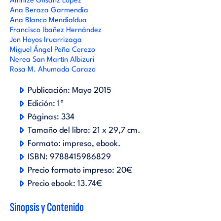
Ainhize Gilsanz López
Ana Beraza Garmendia
Ana Blanco Mendialdua
Francisco Ibañez Hernández
Jon Hoyos Iruarrizaga
Miguel Ángel Peña Cerezo
Nerea San Martín Albizuri
Rosa M. Ahumada Carazo
Publicación:
Mayo 2015
Edición:
1ª
Páginas:
334
Tamaño del libro:
21 x 29,7 cm.
Formato:
impreso
ebook
.
ISBN:
9788415986829
Precio formato impreso:
20€
Precio ebook:
13.74€
Sinopsis y Contenido