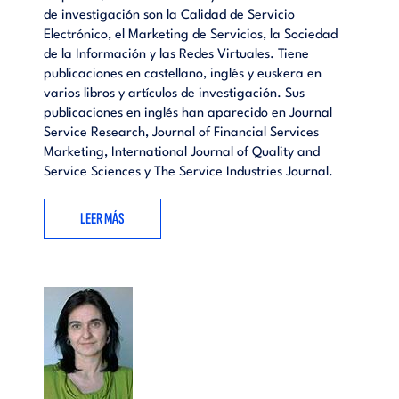
de investigación son la Calidad de Servicio
EL SISTEMA BANCARIO Y SU ENTORNO.- Introducción al
Electrónico, el Marketing de Servicios, la Sociedad
sistema financiero: el papel de los intermediarios
de la Información y las Redes Virtuales. Tiene
financieros.- Antecedentes y situación actual de la banca
publicaciones en castellano, inglés y euskera en
española en el contexto internacional.- OPERATIVA
varios libros y artículos de investigación. Sus
BANCARIA.- Operaciones de pasivo: productos de ahorro
publicaciones en inglés han aparecido en Journal
para el cliente bancario.- Operaciones de activo: préstamos
Service Research, Journal of Financial Services
y créditos y financiación a empresas.- Otras operaciones
Marketing, International Journal of Quality and
financieras.- RENTABILIDAD Y RIESGO.- Análisis de los
Service Sciences y The Service Industries Journal.
estados financieros de cajas y bancos: Método Camel.- El
riesgo en las entidades financieras: una perspectiva
LEER MÁS
práctica.- MARKETING BANCARIO.- La función comercial en
las entidades financieras: tendencias en el marketing
bancario e imagen corporativa.- BIBLIOGRAFÍA.