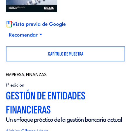
i
d
t
i
Vista previa de Google
o
Recomendar
t
r
CAPÍTULO DE MUESTRA
o
i
r
EMPRESA
FINANZAS
,
a
1ª edición
i
GESTIÓN DE ENTIDADES
l
FINANCIERAS
a
Un enfoque práctico de la gestión bancaria actual
l