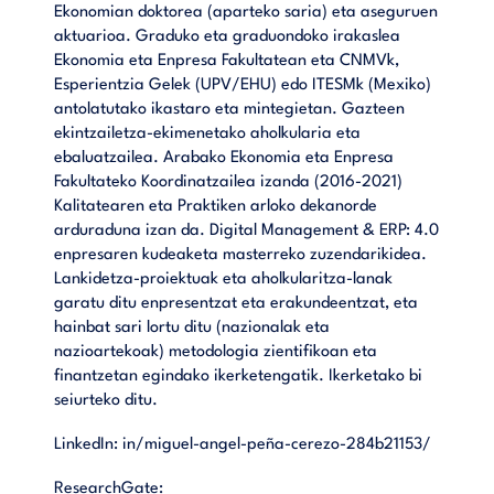
Ekonomian doktorea (aparteko saria) eta aseguruen
aktuarioa. Graduko eta graduondoko irakaslea
Ekonomia eta Enpresa Fakultatean eta CNMVk,
Esperientzia Gelek (UPV/EHU) edo ITESMk (Mexiko)
antolatutako ikastaro eta mintegietan. Gazteen
ekintzailetza-ekimenetako aholkularia eta
ebaluatzailea. Arabako Ekonomia eta Enpresa
Fakultateko Koordinatzailea izanda (2016-2021)
Kalitatearen eta Praktiken arloko dekanorde
arduraduna izan da. Digital Management & ERP: 4.0
enpresaren kudeaketa masterreko zuzendarikidea.
Lankidetza-proiektuak eta aholkularitza-lanak
garatu ditu enpresentzat eta erakundeentzat, eta
hainbat sari lortu ditu (nazionalak eta
nazioartekoak) metodologia zientifikoan eta
finantzetan egindako ikerketengatik. Ikerketako bi
seiurteko ditu.
LinkedIn:
in/miguel-angel-peña-cerezo-284b21153/
ResearchGate: