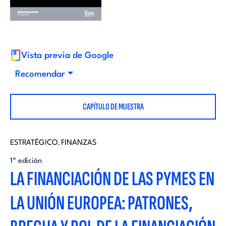
i
d
t
i
o
Vista previa de Google
t
Recomendar
r
o
CAPÍTULO DE MUESTRA
i
r
a
ESTRATÉGICO
FINANZAS
,
i
1ª edición
l
LA FINANCIACIÓN DE LAS PYMES EN
a
LA UNIÓN EUROPEA: PATRONES,
l