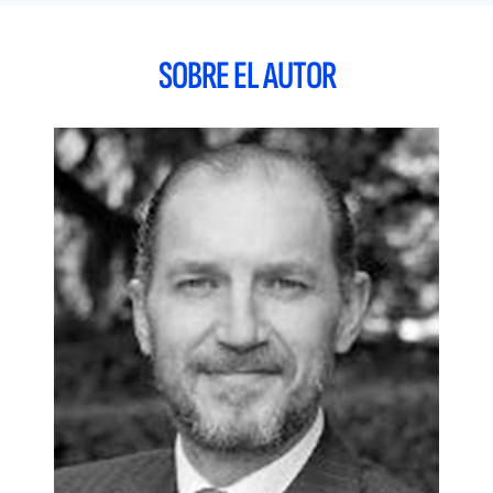
Estados Unidos.
Esta investigación analiza la estructura financiera de las
SOBRE EL AUTOR
pymes en la UE, evaluando su dependencia bancaria y
explorando la financiación alternativa como mecanismo para
diversificar y complementar ésta, revisando la evolución de
las políticas europeas entre 2010 y 2020 y desarrollando una
taxonomía de las fuentes alternativas de financiación.
A partir de estos análisis, se proponen recomendaciones en
cuatro áreas: implementación del marco regulatorio para
mercados secundarios, educación financiera, colaboración
entre intermediarios tradicionales y
FinTech
, e investigación
académica.
Los hallazgos subrayan la necesidad de una acción política
más proactiva para maximizar las oportunidades que ofrece
la digitalización en la mejora del acceso a financiación de las
pymes.