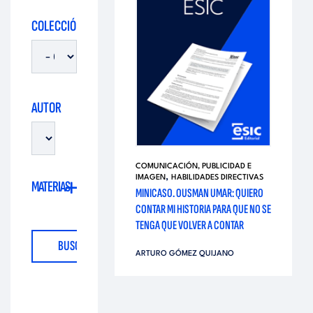
i
d
COLECCIÓN
t
i
o
t
AUTOR
r
o
i
COMUNICACIÓN, PUBLICIDAD E
r
,
IMAGEN
HABILIDADES DIRECTIVAS
MATERIAS
a
MINICASO. OUSMAN UMAR: QUIERO
CONTAR MI HISTORIA PARA QUE NO SE
i
TENGA QUE VOLVER A CONTAR
l
a
ARTURO GÓMEZ QUIJANO
l