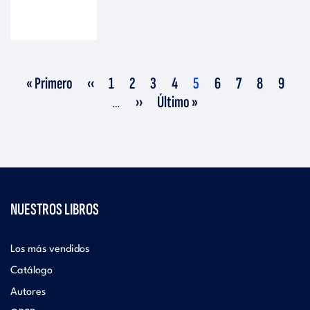
Primera
Página
Página
Página
Página
Página
Página
Página
Página
Página
Página
« Primero
‹‹
1
2
3
4
5
6
7
8
9
página
anterior
actual
Siguiente
Última
››
Último »
…
página
página
NUESTROS LIBROS
Los más vendidos
Catálogo
Autores