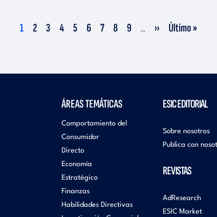
Página
1
Página
2
Página
3
Página
4
Página
5
Página
6
Página
7
Página
8
Página
9
Siguiente
››
Última
Último »
…
actual
página
página
ÁREAS TEMÁTICAS
ESIC EDITORIAL
Comportamiento del
Sobre nosotros
Consumidor
Publica con noso
Directo
Economía
REVISTAS
Estratégico
Finanzas
AdResearch
Habilidades Directivas
ESIC Market