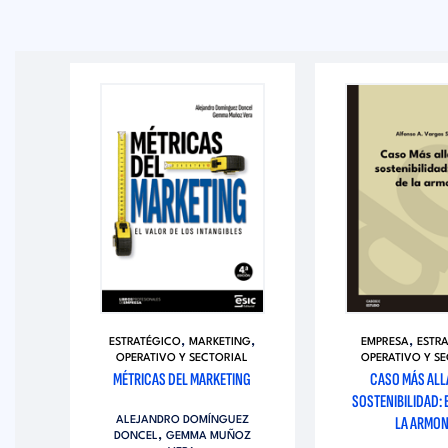
,
,
,
,
O
ESTRATÉGICO
MARKETING
EMPRESA
ESTR
Y
OPERATIVO Y SECTORIAL
OPERATIVO Y S
MÉTRICAS DEL MARKETING
CASO MÁS ALL
VOS
SOSTENIBILIDAD: 
LA ARMON
ALEJANDRO DOMÍNGUEZ
,
DONCEL
GEMMA MUÑOZ