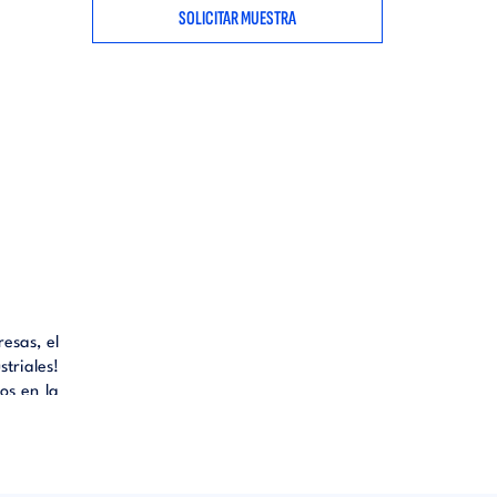
SOLICITAR MUESTRA
esas, el
triales!
os en la
mbién es
idores y