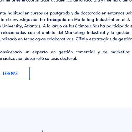
almente es el coordinador académico de la facultad y miembro del c
namiento.- Configuración de la oferta industrial.- Creación de 
 industriales.- Estrategia de distribución industrial.- La empresa r
nte habitual en cursos de postgrado y de doctorado en entornos univ
ial.- Sales force Management.
to de investigación ha trabajado en Marketing Industrial en el J
e University, Atlanta). A lo largo de los últimos años ha participado
s relacionados con el ámbito del Marketing Industrial y la gestión
undizado en tecnologías colaborativas, CRM y estrategias de gestió
considerado un experto en gestión comercial y de marketin
rcialización desarrolló su tesis doctoral.
LEER MÁS