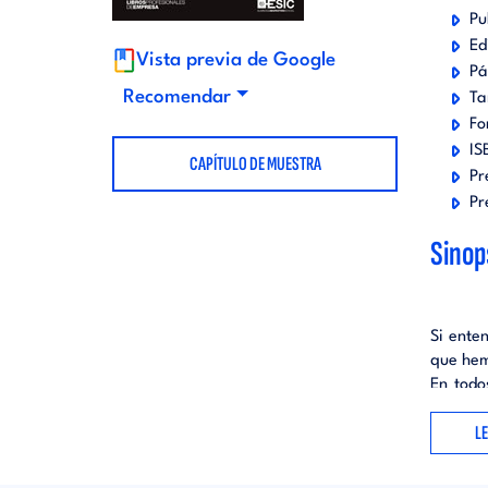
Pu
t
d
Ed
Vista previa de Google
Pá
o
i
Recomendar
Ta
Fo
r
IS
t
CAPÍTULO DE MUESTRA
Pr
Pr
i
o
Sinop
a
r
l
Si ente
i
que hem
En todo
a
producc
L
Si uste
l
industr