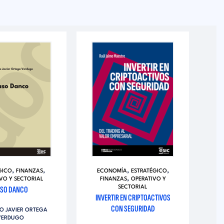
,
,
,
,
GICO
FINANZAS
ECONOMÍA
ESTRATÉGICO
E
,
VO Y SECTORIAL
FINANZAS
OPERATIVO Y
SO DANCO
SECTORIAL
M
INVERTIR EN CRIPTOACTIVOS
CON SEGURIDAD
O JAVIER ORTEGA
VERDUGO