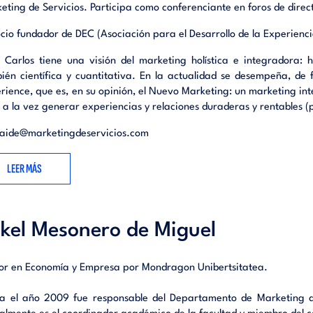
manejar la segmentación, el posicionamiento y la comunicaci
eting de Servicios. Participa como conferenciante en foros de dire
 competitivo.
ocio fundador de DEC (Asociación para el Desarrollo de la Experienci
ompetir, en definitiva, en un entorno difícil y globalizado.
 Carlos tiene una visión del marketing holística e integradora: 
fesores Mesonero y Alcaide tienen gran experiencia en Marketing Ind
ién científica y cuantitativa. En la actualidad se desempeña, de
esor Mesonero une a su bagaje académico en la Universidad de M
rience, que es, en su opinión, el Nuevo Marketing: un marketing int
entorno industrial paradigmático del País Vasco), su experiencia en 
 a la vez generar experiencias y relaciones duraderas y rentables (p
s para la industrial del País Vasco. Alcaide, en su caso, ha r
as y consultorías, amén de formaciones en más de una docena de 
caide@marketingdeservicios.com
as líderes en sus subsectores y pertenecientes al mundo del M
 a empresa o B2B.
LEER MÁS
e libro, pues obtendrá ideas aplicables en su empresa en la rela
s y proveedores y le serán de gran ayuda para mejorar su competi
ividad y cuota de mercado.
kel Mesonero de Miguel
 en su Marketing B2B!
or en Economía y Empresa por Mondragon Unibertsitatea.
ng en las organizaciones industriales.- Planificación de Marketin
s industriales.- Sistemas de información de Marketing en organi
a el año 2009 fue responsable del Departamento de Marketing d
iales.- La empresa relacional industrial.- Estrategias de segmen