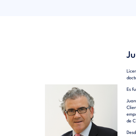
sólo al
industr
Sin emb
y ventas
Por fin
lograr 
marketi
Ju
Así en e
la gesti
Lice
analiza
doct
aspecto
Es f
del Mar
Juan
• Como 
Clie
• Como u
empr
• Como g
de C
• Como m
y relaci
Desd