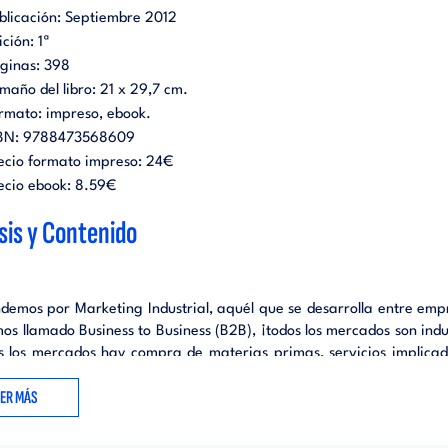
blicación:
Septiembre 2012
ición:
1ª
ginas:
398
maño del libro:
21 x 29,7 cm.
rmato:
impreso
ebook
.
BN:
9788473568609
ecio formato impreso:
24€
ecio ebook:
8.59€
sis y Contenido
ndemos por Marketing Industrial, aquél que se desarrolla entre empr
os llamado Business to Business (B2B), ¡todos los mercados son indus
s los mercados hay compra de materias primas, servicios implicad
ión, gestión de proveedores y gestión de canales.
EER MÁS
d trabaja en un mercado cualquiera, que considera de consumo, ¡ta
ial! Hay relación de un fabricante que vende a uno o varios distribu