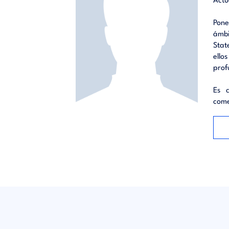
Actu
posicio
mercados
Pone
industr
ámbi
Stat
ello
prof
Es 
come