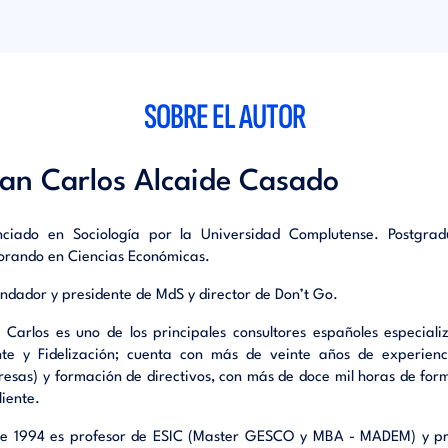
 final de la cadena hay consumidores finales. Todos los mercados s
iales, en algún momento, en alguna fase.
argo, en el estudio del Marketing, en la bibliografía española de M
, el Marketing industrial es el gran olvidado.
SOBRE EL AUTOR
, alguien, en este caso, los profesores Mesonero y Alcaide nos ense
la implantación de las nuevas técnicas y tendencias de mark
ng entre empresas, al Marketing Industrial.
an Carlos Alcaide Casado
ste libro, usted encontrará ideas prácticas y aplicables para lograr
ón comercial a la relación rentable y duradera con el cliente. En el
nciado en Sociología por la Universidad Complutense. Postgr
n, en un tono didáctico pero profundo, basado en experiencias rea
orando en Ciencias Económicas.
s clave de la gestión del Marketing, tanto del Marketing Estratégi
undador y presidente de MdS y director de Don’t Go.
keting Operativo:
 Carlos es uno de los principales consultores españoles especiali
planificar mejor el Marketing de la empresa industrial.
nte y Fidelización; cuenta con más de veinte años de experienc
tilizar y/o utilizar mejor el CRM en la empresa industrial.
esas) y formación de directivos, con más de doce mil horas de for
estionar las relaciones y la fidelización.
liente.
ejorar la asistencia técnica y convertirla en un factor clave de fid
ones.
e 1994 es profesor de ESIC (Master GESCO y MBA - MADEM) y prof