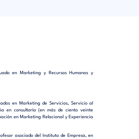
on pues,
arketing
ñan como
eting al
 orientar
 libro se
aduado en Marketing y Recursos Humanos y
les, los
co, como
zados en Marketing de Servicios, Servicio al
ia en consultoría (en más de ciento veinte
mación en Marketing Relacional y Experiencia
elización
esor asociado del Instituto de Empresa, en