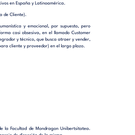
ón en el
ctivos en España y Latinoamérica.
a de Cliente).
humanística y emocional, por supuesto, pero
ustrial.
 forma casi obsesiva, en el llamado Customer
ondragón
egrador y técnico, que busca atraer y vender,
trabajos
ara cliente y proveedor) en el largo plazo.
ealizado
empresas
arketing
ción con
tividad,
g en las
zaciones
e la Facultad de Mondragon Unibertsitatea.
tación y