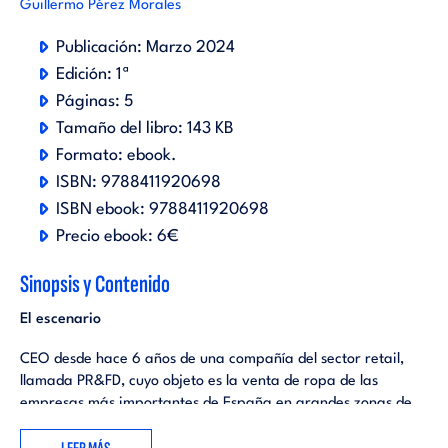
Guillermo Pérez Morales
Publicación:
Marzo 2024
Edición:
1ª
Páginas:
5
Tamaño del libro:
143 KB
Formato:
ebook
.
ISBN:
9788411920698
ISBN ebook:
9788411920698
Precio ebook:
6€
Sinopsis y Contenido
El escenario
CEO desde hace 6 años de una compañía del sector retail,
llamada PR&FD, cuyo objeto es la venta de ropa de las
empresas más importantes de España en grandes zonas de
paso de las principales calles. Tiene una extensa trayectoria
en el sector de más de 15 años, y ha pasado por diferentes