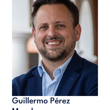
años, no se ha invertido en la gestión de los almacenes ni
económicamente ni en capital humano, lo que ha generado
ciertos cuellos de botella en los últimos meses, haciendo que la
previsión de ventas tenga una tendencia a la baja en los
próximos meses si la situación perdura.
Desde el ámbito tecnológico, los almacenes tienen un bajo
componente de actualización.
Guillermo Pérez