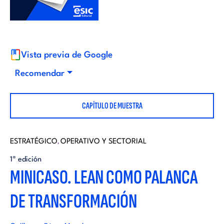
i
d
t
i
o
Vista previa de Google
t
Recomendar
r
o
CAPÍTULO DE MUESTRA
i
r
a
ESTRATÉGICO
OPERATIVO Y SECTORIAL
,
i
1ª edición
l
MINICASO. LEAN COMO PALANCA
a
DE TRANSFORMACIÓN
l