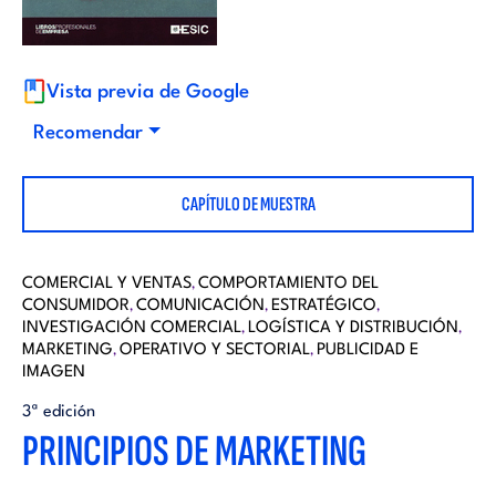
i
d
t
i
Vista previa de Google
o
Recomendar
t
r
CAPÍTULO DE MUESTRA
o
i
r
COMERCIAL Y VENTAS
COMPORTAMIENTO DEL
,
a
CONSUMIDOR
COMUNICACIÓN
ESTRATÉGICO
,
,
,
INVESTIGACIÓN COMERCIAL
LOGÍSTICA Y DISTRIBUCIÓN
,
,
i
MARKETING
OPERATIVO Y SECTORIAL
PUBLICIDAD E
,
,
l
IMAGEN
a
3ª edición
PRINCIPIOS DE MARKETING
l