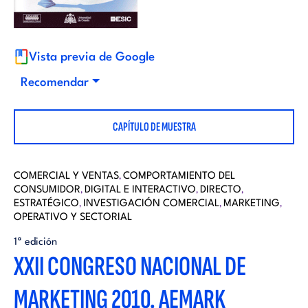
i
d
t
i
Vista previa de Google
o
Recomendar
t
r
CAPÍTULO DE MUESTRA
o
i
r
COMERCIAL Y VENTAS
COMPORTAMIENTO DEL
,
a
CONSUMIDOR
DIGITAL E INTERACTIVO
DIRECTO
,
,
,
ESTRATÉGICO
INVESTIGACIÓN COMERCIAL
MARKETING
,
,
,
i
OPERATIVO Y SECTORIAL
l
1ª edición
a
XXII CONGRESO NACIONAL DE
l
MARKETING 2010. AEMARK