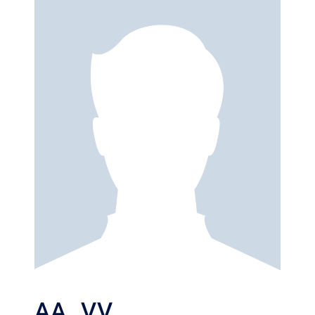
permitiendo que los trabajos defendidos en Congresos como
el que nos ocupa, constituyan un preámbulo de futuras
publicaciones en revistas de impacto académico.
ÍNDICE
1. Presentación
2. Comité Organizador
3. Comité Científico
3.1. Responsables de las Áreas Temáticas
3.2. Evaluadores de los trabajos de investigación
3.3. Proceso de evaluación de los trabajos de investigación
3.4. Premio a la mejor tesis doctoral
4. Índice alfabético de trabajos seleccionados
AA. VV.