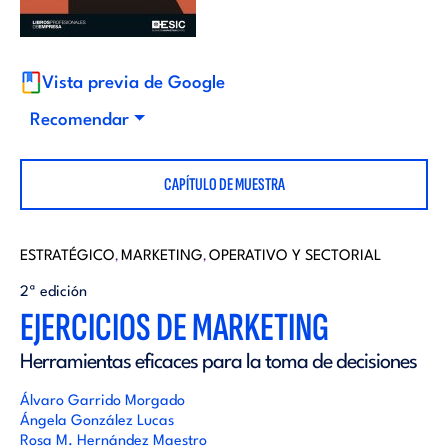
i
d
t
i
Vista previa de Google
o
Recomendar
t
r
CAPÍTULO DE MUESTRA
o
i
r
ESTRATÉGICO
MARKETING
OPERATIVO Y SECTORIAL
,
,
a
2ª edición
i
EJERCICIOS DE MARKETING
l
Herramientas eficaces para la toma de decisiones
a
Álvaro Garrido Morgado
l
Ángela González Lucas
Rosa M. Hernández Maestro