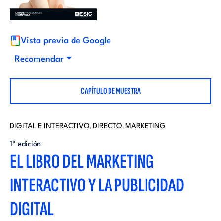
i
d
t
i
Vista previa de Google
o
Recomendar
t
r
CAPÍTULO DE MUESTRA
o
i
r
DIGITAL E INTERACTIVO
DIRECTO
MARKETING
,
,
a
1ª edición
i
EL LIBRO DEL MARKETING
l
INTERACTIVO Y LA PUBLICIDAD
a
DIGITAL
l