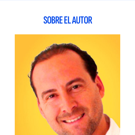
Marketing, Blogging Interactivo, Rich Media, Usabilidad,
etc… serán expresiones que el lector sabrá aplicar en su
proyecto y empresa.
SOBRE EL AUTOR
Este libro ha sido el trabajo intenso de una serie de
profesionales de este medio, que querían mostrar a los
estudiantes, a los que se dedican a estas disciplinas, a
inmigrantes digitales e incluso a iniciados, a tener una nueva
dimensión del Marketing Interactivo y Digital, aplicando los
conceptos y metodologías que aquí se muestran.
Índice
El mundo de la publicidad online.- Fundamentos legales en la
publicidad online.- Estrategia publicitaria online.-
Herramientas de publicidad digital.- KPI’s y métricas
digitales.- Analítica web.- Mobile Marketing.- Social Media
Marketing.- Fidelización online.- Marketing Content.-
Conceptos y elementos básicos de la publicidad online.-
Bibliografía.