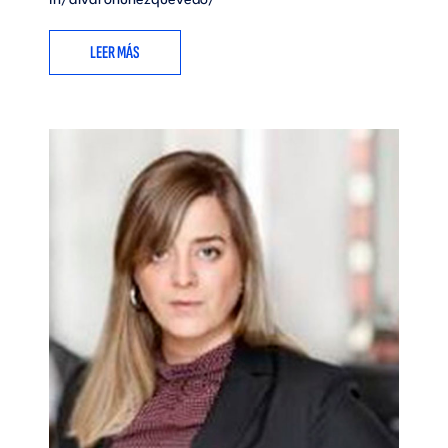
in/alvaronuñezquevedo/
LEER MÁS