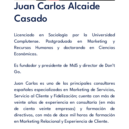
Juan Carlos Alcaide
experiencia en trabajos diversos para la industrial del País
Vasco. Alcaide, en su caso, ha realizado asesorías y
Casado
consultorías, amén de formaciones en más de una docena de
empresas españolas líderes en sus subsectores y
pertenecientes al mundo del Marketing empresa a empresa o
Licenciado en Sociología por la Universidad
B2B.
Complutense. Postgraduado en Marketing y
Recursos Humanos y doctorando en Ciencias
Lea este libro, pues obtendrá ideas aplicables en su empresa
Económicas.
en la relación con clientes y proveedores y le serán de gran
ayuda para mejorar su competitividad, productividad y cuota
Es fundador y presidente de MdS y director de Don’t
de mercado.
Go.
¡Exitos en su Marketing B2B!
Juan Carlos es uno de los principales consultores
Índice
españoles especializados en Marketing de Servicios,
Marketing en las organizaciones industriales.- Planificación
Servicio al Cliente y Fidelización; cuenta con más de
de Marketing en las empresas industriales.- Sistemas de
veinte años de experiencia en consultoría (en más
información de Marketing en organizaciones industriales.- La
de ciento veinte empresas) y formación de
empresa relacional industrial.- Estrategias de segmentación
directivos, con más de doce mil horas de formación
y posicionamiento.- Configuración de la oferta industrial.-
en Marketing Relacional y Experiencia de Cliente.
Creación de valor en mercados industriales.- Estrategia de