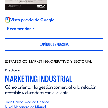
i
d
t
i
Vista previa de Google
o
Recomendar
t
r
CAPÍTULO DE MUESTRA
o
i
r
ESTRATÉGICO
MARKETING
OPERATIVO Y SECTORIAL
,
,
a
1ª edición
i
MARKETING INDUSTRIAL
l
Cómo orientar la gestión comercial a la relación
a
rentable y duradera con el cliente
l
Juan Carlos Alcaide Casado
Mikel Mesonero de Miguel