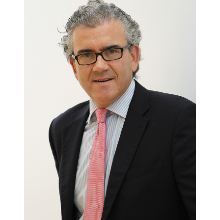
analizan, en un tono didáctico pero profundo, basado en
experiencias reales, los aspectos clave de la gestión del
Marketing, tanto del Marketing Estratégico, como del
Marketing Operativo:
• Como planificar mejor el Marketing de la empresa
industrial.
• Como utilizar y/o utilizar mejor el CRM en la empresa
industrial.
• Como gestionar las relaciones y la fidelización.
• Como mejorar la asistencia técnica y convertirla en un
factor clave de fidelización y relaciones.
• Como manejar la segmentación, el posicionamiento y la
comunicación en el entorno competitivo.
• Como competir, en definitiva, en un entorno difícil y
globalizado.
Los profesores Mesonero y Alcaide tienen gran experiencia
en Marketing Industrial. El profesor Mesonero une a su
bagaje académico en la Universidad de Mondragón (en un
entorno industrial paradigmático del País Vasco), su