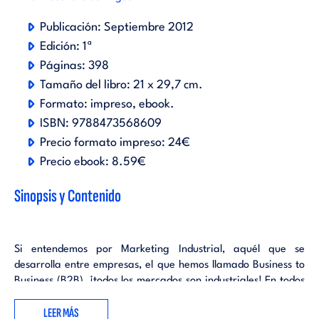
Publicación:
Septiembre 2012
Edición:
1ª
Páginas:
398
Tamaño del libro:
21 x 29,7 cm.
Formato:
impreso
ebook
.
ISBN:
9788473568609
Precio formato impreso:
24€
Precio ebook:
8.59€
Sinopsis y Contenido
Si entendemos por Marketing Industrial, aquél que se
desarrolla entre empresas, el que hemos llamado Business to
Business (B2B), ¡todos los mercados son industriales! En todos
los mercados hay compra de materias primas, servicios
LEER MÁS
implicados en la producción, gestión de proveedores y