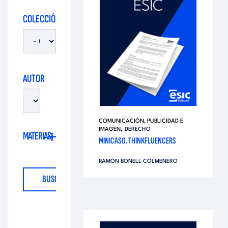
i
d
COLECCIÓN
t
i
o
t
AUTOR
r
o
i
COMUNICACIÓN, PUBLICIDAD E
r
,
IMAGEN
DERECHO
MATERIAS
a
MINICASO. THINKFLUENCERS
i
RAMÓN BONELL COLMENERO
l
a
l