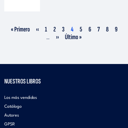
Primera
Página
Página
Página
Página
Página
Página
Página
Página
Página
Página
« Primero
‹‹
1
2
3
4
5
6
7
8
9
página
anterior
actual
Siguiente
Última
››
Último »
…
página
página
NUESTROS LIBROS
Los más vendidos
Catálogo
Autores
GPSR