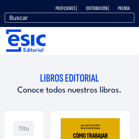
Pasar
M
PROFESORES |
DISTRIBUCIÓN |
PRENSA
al
contenido
principal
e
M
n
e
ú
n
LIBROS EDITORIAL
t
ú
Conoce todos nuestros libros.
o
e
p
d
e