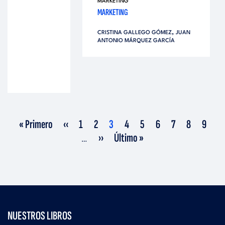
MARKETING
MARKETING
,
CRISTINA GALLEGO GÓMEZ
JUAN
ANTONIO MÁRQUEZ GARCÍA
Primera
Página
Página
Página
Página
Página
Página
Página
Página
Página
Página
« Primero
‹‹
1
2
3
4
5
6
7
8
9
página
anterior
actual
Siguiente
Última
››
Último »
…
página
página
NUESTROS LIBROS