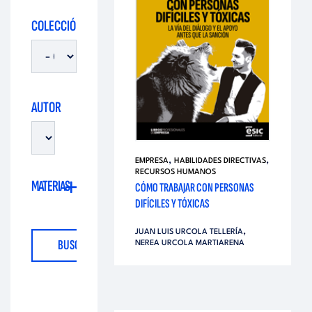
i
d
COLECCIÓN
t
i
o
t
AUTOR
r
o
i
,
,
EMPRESA
HABILIDADES DIRECTIVAS
r
RECURSOS HUMANOS
MATERIAS
CÓMO TRABAJAR CON PERSONAS
a
DIFÍCILES Y TÓXICAS
i
l
,
JUAN LUIS URCOLA TELLERÍA
NEREA URCOLA MARTIARENA
a
l