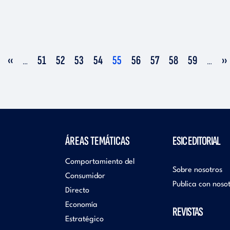
Página
‹‹
Página
51
Página
52
Página
53
Página
54
Página
55
Página
56
Página
57
Página
58
Página
59
Si
››
…
…
anterior
actual
pá
ÁREAS TEMÁTICAS
ESIC EDITORIAL
Comportamiento del
Sobre nosotros
Consumidor
Publica con noso
Directo
Economía
REVISTAS
Estratégico