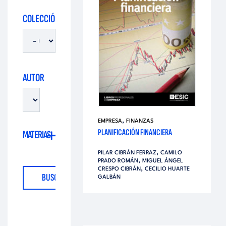
i
d
COLECCIÓN
t
i
o
t
AUTOR
r
o
i
,
EMPRESA
FINANZAS
r
PLANIFICACIÓN FINANCIERA
MATERIAS
a
,
PILAR CIBRÁN FERRAZ
CAMILO
i
,
PRADO ROMÁN
MIGUEL ÁNGEL
l
,
CRESPO CIBRÁN
CECILIO HUARTE
GALBÁN
a
l