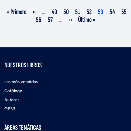
Primera
Página
Página
Página
Página
Página
Página
Página
Pági
« Primero
‹‹
49
50
51
52
53
54
55
…
página
anterior
actual
Página
Página
Siguiente
Última
56
57
››
Último »
…
página
página
NUESTROS LIBROS
Los más vendidos
Catálogo
Autores
GPSR
ÁREAS TEMÁTICAS