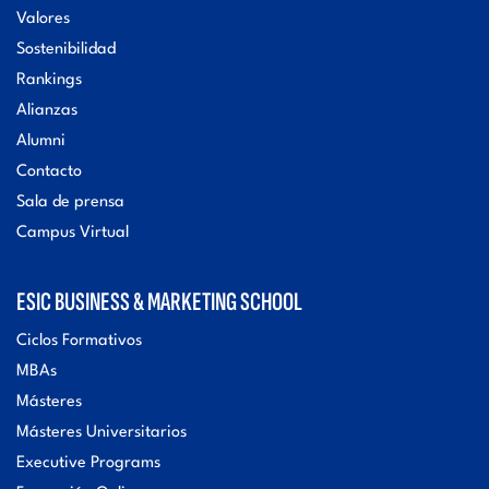
r
Valores
Sostenibilidad
e
Rankings
Alianzas
s
Alumni
Contacto
Sala de prensa
Campus Virtual
ESIC BUSINESS & MARKETING SCHOOL
Ciclos Formativos
MBAs
Másteres
Másteres Universitarios
Executive Programs