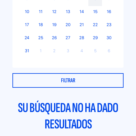
y
_
10
11
12
13
14
15
16
_
e
17
18
19
20
21
22
23
m
m
24
25
26
27
28
29
30
e
p
31
1
2
3
4
5
6
n
r
u
e
_
n
SU BÚSQUEDA NO HA DADO
e
d
RESULTADOS
m
e