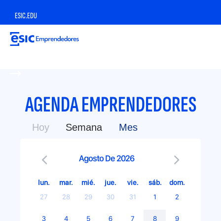
Pasar
m
al
ESIC.EDU
contenido
e
principal
ALUMNI
p
n
r
u
AGENDA EMPRENDEDORES
i
_
Hoy
Semana
Mes
m
t
Agosto De 2026
a
o
lun.
mar.
mié.
jue.
vie.
sáb.
dom.
r
p
27
28
29
30
31
1
2
3
4
5
6
7
8
9