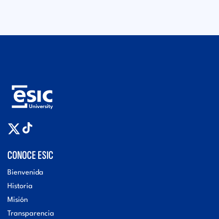
p
d
r
o
e
r
n
e
d
s
e
CONOCE ESIC
d
Bienvenida
Historia
o
Misión
Transparencia