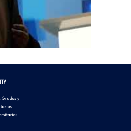
ITY
s Grados y
itarios
rsitarios