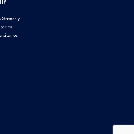
ITY
s Grados y
itarios
rsitarios