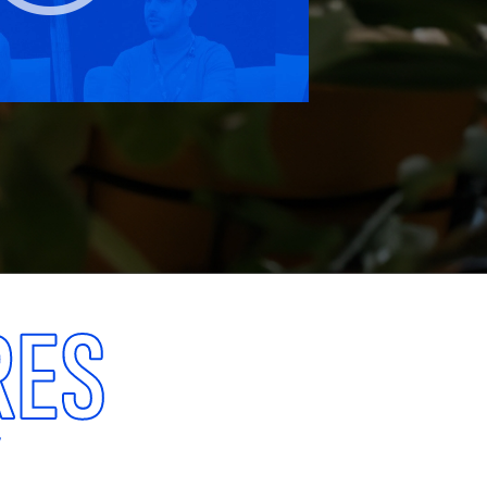
RES
Y