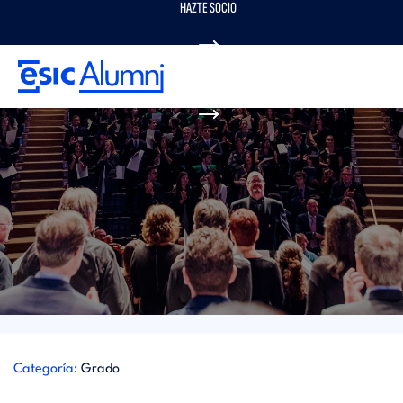
HAZTE SOCIO
Pasar
al
contenido
principal
Graduación 22 de mayo 2018 Madrid
PORTAL DE EMPLEO
MENU
ALUMNI
Categoría:
Grado