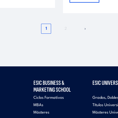
Página
Página
Siguiente
1
2
›
actual
página
ESIC BUSINESS &
ESIC UNIVERS
MARKETING SCHOOL
Ciclos Formativos
Grados, Doble
MBAs
Títulos Univers
Másteres
Másteres Unive