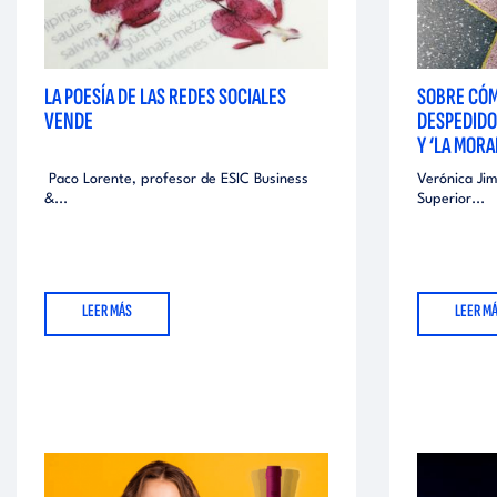
a
d
LA POESÍA DE LAS REDES SOCIALES
SOBRE CÓM
VENDE
DESPEDIDO
Y ‘LA MORA
e
Paco Lorente, profesor de ESIC Business
Verónica Jim
&...
Superior...
p
r
LEER MÁS
LEER M
e
n
s