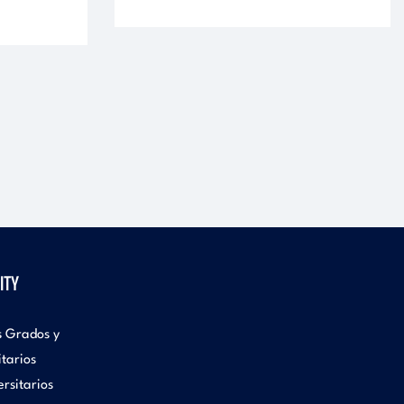
ITY
s Grados y
itarios
rsitarios