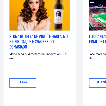
a
SI UNA BOTELLA DE VINO TE HABLA, NO
LOS CANTA
SIGNIFICA QUE HAYAS BEBIDO
FINAL DE 
DEMASIADO
María Albalá, directora del Innovation HUB
José Moreno
en...
de...
LEER MÁS
LEER M