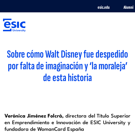
Pasar
esic.edu
Alumni
al
contenido
principal
M
Sobre cómo Walt Disney fue despedido
e
por falta de imaginación y ‘la moraleja’
n
de esta historia
ú
S
Verónica Jiménez Folcrá,
directora del Título Superior
a
en Emprendimiento e Innovación de ESIC University y
fundadora de WomanCard España