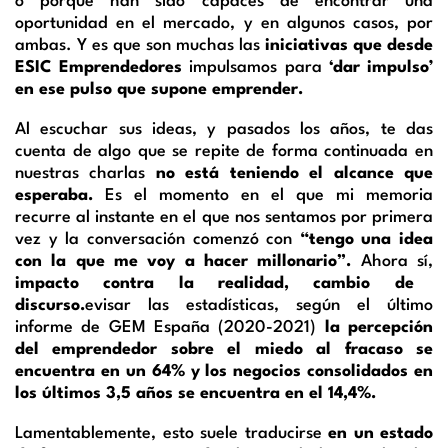
s
o porque han sido capaces de encontrar una
oportunidad en el mercado, y en algunos casos, por
a
ambas. Y es que son muchas las
iniciativas que desde
ESIC Emprendedores
impulsamos para
‘dar impulso’
en ese pulso que supone emprender.
Al escuchar sus ideas, y pasados los años, te das
cuenta de algo que se repite de forma continuada en
nuestras charlas
no está teniendo el alcance que
esperaba.
Es el momento en el que mi memoria
recurre al instante en el que nos sentamos por primera
vez y la conversación comenzó con
“tengo una idea
con la que me voy a hacer millonario”.
Ahora sí,
impacto contra la realidad, cambio de
discurso.
evisar las estadísticas, según el último
informe de GEM España (2020-2021)
la percepción
del emprendedor sobre el miedo al fracaso se
encuentra en un 64% y los negocios consolidados en
los últimos 3,5 años se encuentra en el 14,4%.
Lamentablemente, esto suele traducirse
en un estado