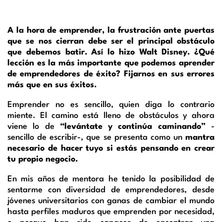
l
a
A la hora de emprender, la frustración ante puertas
que se nos cierran debe ser el principal obstáculo
que debemos batir. Así lo hizo Walt Disney. ¿Qué
d
lección es la más importante que podemos aprender
de emprendedores de éxito? Fijarnos en sus errores
e
más que en sus éxitos.
Emprender no es sencillo, quien diga lo contrario
p
miente. El camino está lleno de obstáculos y ahora
viene lo de
“levántate y continúa caminando”
-
r
sencillo de escribir-, que se presenta como un
mantra
necesario de hacer tuyo si estás pensando en crear
tu propio negocio.
e
En mis años de mentora he tenido la posibilidad de
n
sentarme con diversidad de emprendedores, desde
jóvenes universitarios con ganas de cambiar el mundo
hasta perfiles maduros que emprenden por necesidad,