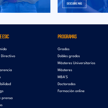
DESCUBRE MÁS
 ESIC
PROGRAMAS
nida
Grados
 Directivo
Dobles grados
Másteres Universitarios
arencia
Másteres
s
MBA'S
bilidad
Doctorados
gs
Formación online
e prensa
as