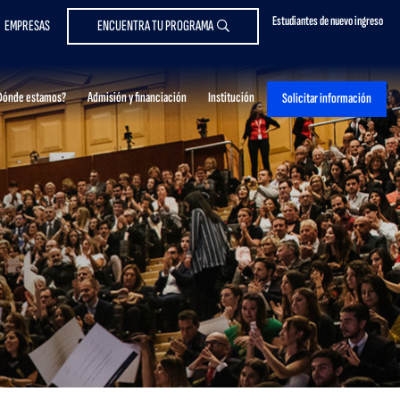
Estudiantes de nuevo ingreso
EMPRESAS
ENCUENTRA TU PROGRAMA
Dónde estamos?
Admisión y financiación
Institución
Solicitar información