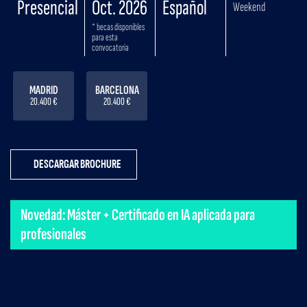
Presencial
Oct. 2026
Español
Weekend
* becas disponibles
para esta
convocatoria
MADRID
BARCELONA
20.400 €
20.400 €
DESCARGAR BROCHURE
Novedad: Máster + Certificado en IA aplicada para
profesionales