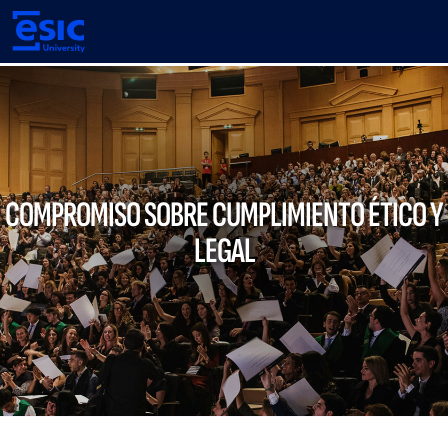
Pasar
al
contenido
principal
Main
navigation
COMPROMISO SOBRE CUMPLIMIENTO ÉTICO Y
LEGAL