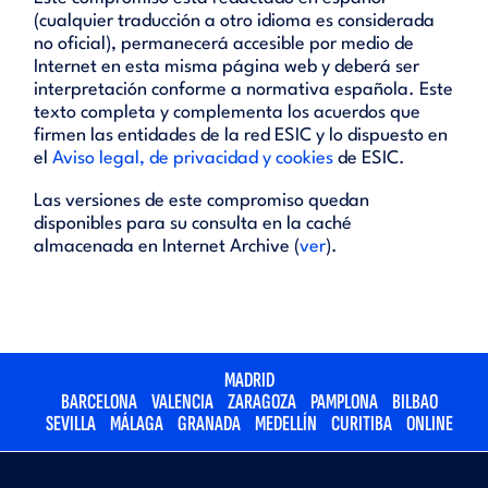
(cualquier traducción a otro idioma es considerada
no oficial), permanecerá accesible por medio de
Internet en esta misma página web y deberá ser
interpretación conforme a normativa española. Este
texto completa y complementa los acuerdos que
firmen las entidades de la red ESIC y lo dispuesto en
el
Aviso legal, de privacidad y cookies
de ESIC.
Las versiones de este compromiso quedan
disponibles para su consulta en la caché
almacenada en Internet Archive (
ver
).
MADRID
BARCELONA
VALENCIA
ZARAGOZA
PAMPLONA
BILBAO
SEVILLA
MÁLAGA
GRANADA
MEDELLÍN
CURITIBA
ONLINE