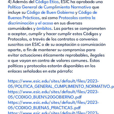
4) Además del
Código Ético
, ESIC ha aprobado una
Política General de Cumplimiento Normativo
que
incluye su
Código de Buen Gobierno
y
Código de
Buenas Prácticas
, así como
Protocolos contra la
discriminación y el acoso
en sus diversas
comunidades y
ámbitos
. Las partes se comprometen
a aceptar, cumplir y hacer cumplir estos Códigos y
Protocolos, a través de los contratos o convenios
suscritos con ESIC o de su aceptación o comunicación
aparte, a fin de mantener su compromiso para
evitar actuaciones éticamente reprobables, ilegales
o que vayan en contra de valores comunes. Estas
políticas y protocolos estarán disponibles en los
enlaces señalados en este párrafo:
https://www.esic.edu/sites/default/files/2023-
05/POLITICA_GENERAL_CUMPLIMIENTO_NORMATIVO.p
https://www.esic.edu/sites/default/files/2023-
05/CODIGO_BUEN%20GOBIERNO.pdf
https://www.esic.edu/sites/default/files/2023-
05/CODIGO_BUENAS_PRACTICAS.pdf
https://www.esic.edu/sites/default/files/2023-