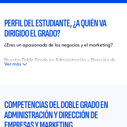
PERFIL DEL ESTUDIANTE, ¿A QUIÉN VA
DIRIGIDO EL GRADO?
¿Eres un apasionado de los negocios y el marketing?
Nuestro Doble Grado en Administración y Dirección de
Ver más
Empresas (ADE) y Marketing está diseñado para mentes
creativas y ambiciosas que buscan destacar en el mundo
empresarial. Si te emociona la idea de desarrollar
estrategias innovadoras, liderar equipos
multidisciplinarios y dominar el mundo del marketing,
COMPETENCIAS DEL DOBLE GRADO EN
¡este programa es para ti!
ADMINISTRACIÓN Y DIRECCIÓN DE
Con una combinación única de teoría y práctica, te
EMPRESAS Y MARKETING
prepararemos para triunfar en un mercado laboral