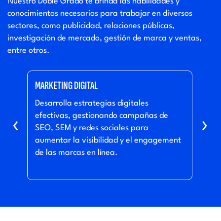
Nuestro Doble Grado te brinda las habilidades y
conocimientos necesarios para trabajar en diversos
sectores, como publicidad, relaciones públicas,
investigación de mercado, gestión de marca y ventas,
entre otros.
MARKETING DIGITAL
PRO
o a
Desarrolla estrategias digitales
Diri
como
efectivas, gestionando campañas de
desd
‹
›
SEO, SEM y redes sociales para
lanz
y
aumentar la visibilidad y el engagement
adap
de las marcas en línea.
nece
con