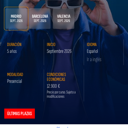
MADRID
BARCELONA
VALENCIA
SEPT. 2026
SEPT. 2026
SEPT. 2026
DURACIÓN
INICIO
IDIOMA
5 años
Septiembre 2026
Español
Ir a inglés
MODALIDAD
CONDICIONES
ECONÓMICAS
Presencial
12.900 €
Precio por curso. Sujeto a
modificaciones
ÚLTIMAS PLAZAS