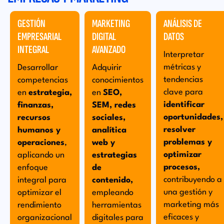
competitivo y en constante evolución. Adquiere las
habilidades y la confianza necesarias para liderar en el
GESTIÓN
MARKETING
ANÁLISIS DE
mundo empresarial del futuro.
EMPRESARIAL
DIGITAL
DATOS
INTEGRAL
AVANZADO
Interpretar
métricas y
Desarrollar
Adquirir
tendencias
competencias
conocimientos
clave para
en
estrategia,
en
SEO,
identificar
finanzas,
SEM, redes
oportunidades,
recursos
sociales,
resolver
humanos y
analítica
problemas y
operaciones
,
web y
optimizar
aplicando un
estrategias
procesos,
enfoque
de
contribuyendo a
integral para
contenido,
una gestión y
optimizar el
empleando
marketing más
rendimiento
herramientas
eficaces y
organizacional
digitales para