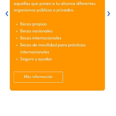
aquellas que ponen a tu alcance diferentes
‹
›
organismos públicos o privados.
Becas propias
Becas nacionales
Becas internacionales
Becas de movilidad para prácticas
internacionales
Seguro y ayudas
Más información