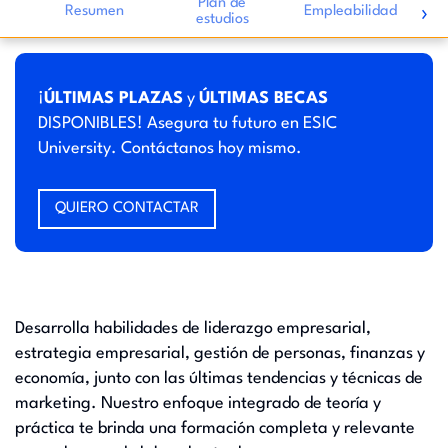
Plan de
›
Resumen
Empleabilidad
estudios
i
¡
ÚLTIMAS PLAZAS
y
ÚLTIMAS BECAS
DISPONIBLES! Asegura tu futuro en ESIC
University. Contáctanos hoy mismo.
QUIERO CONTACTAR
Desarrolla habilidades de liderazgo empresarial,
estrategia empresarial, gestión de personas, finanzas y
economía, junto con las últimas tendencias y técnicas de
marketing. Nuestro enfoque integrado de teoría y
práctica te brinda una formación completa y relevante