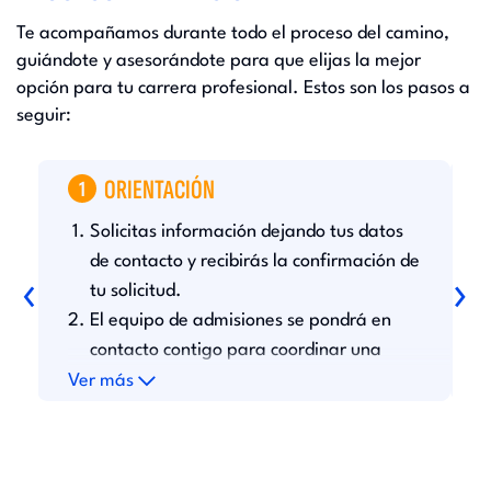
Te acompañamos durante todo el proceso del camino,
guiándote y asesorándote para que elijas la mejor
opción para tu carrera profesional. Estos son los pasos a
seguir:
ORIENTACIÓN
1
Solicitas información dejando tus datos
D
c
de contacto y recibirás la confirmación de
‹
›
l
tu solicitud.
h
El equipo de admisiones se pondrá en
u
s
contacto contigo para coordinar una
r
asesoría personalizada.
Ver más
V
r