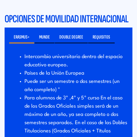
OPCIONES DE MOVILIDAD INTERNACIONAL
ERASMUS+
MUNDE
DOUBLE DEGREE
REQUISITOS
Intercambio universitario dentro del espacio
educativo europeo.
Países de la Unión Europea
Puede ser un semestre o dos semestres (un
año completo) *
Para alumnos de 3º ,4º y 5º curso En el caso
de los Grados Oficiales simples será de un
máximo de un año, ya sea completo o dos
semestres separados. En el caso de las Dobles
Titulaciones (Grados Oficiales + Títulos