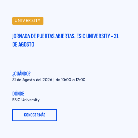
UNIVERSITY
UN
31
JORNADA DE PUERTAS ABIERTAS. ESIC UNIVERSITY - 31
JORN
DE AGOSTO
DE A
¿CUÁNDO?
¿CUÁ
31 de Agosto del 2026 | de
10:00
a
17:00
31 de
DÓNDE
DÓND
ESIC University
ESIC 
CONOCER MÁS