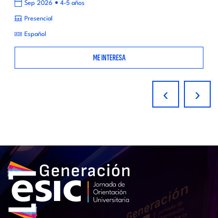
•
Sep 2026
4-5 años
Presencial
Español
ME INTERESA
‹
›