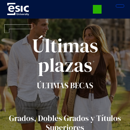
Pasar
al
contenido
principal
Menú
University
Últimas
plazas
ÚLTIMAS BECAS
Grados, Dobles Grados y Títulos
Superiores