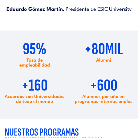
Eduardo Gómez Martín
, Presidente de ESIC University
95%
+80MIL
Tasa de
Alumni
empleabilidad
+160
+600
Acuerdos con Universidades
Alumnos por año en
de todo el mundo
programas internacionales
NUESTROS PROGRAMAS