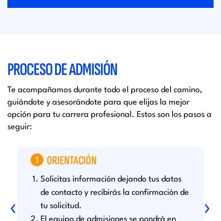
PROCESO DE ADMISIÓN
Te acompañamos durante todo el proceso del camino,
guiándote y asesorándote para que elijas la mejor
opción para tu carrera profesional. Estos son los pasos a
seguir:
ORIENTACIÓN
1
Solicitas información dejando tus datos
D
c
de contacto y recibirás la confirmación de
‹
›
l
tu solicitud.
h
El equipo de admisiones se pondrá en