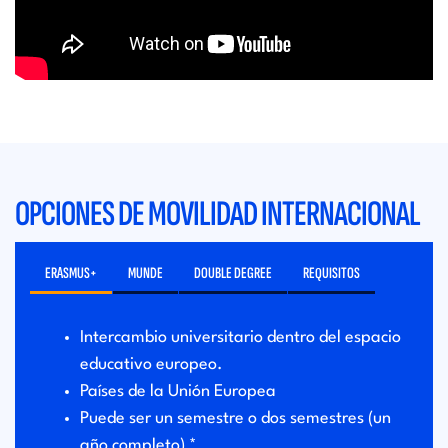
OPCIONES DE MOVILIDAD INTERNACIONAL
ERASMUS+
MUNDE
DOUBLE DEGREE
REQUISITOS
Intercambio universitario dentro del espacio
educativo europeo.
Países de la Unión Europea
Puede ser un semestre o dos semestres (un
año completo) *