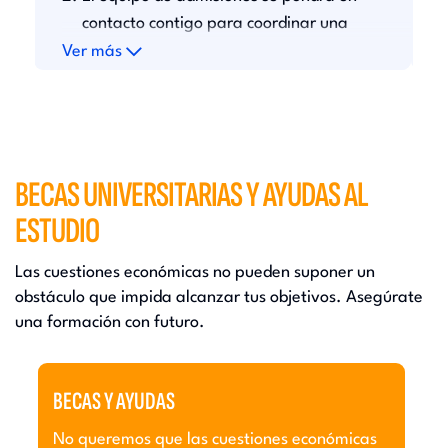
u
s
contacto contigo para coordinar una
r
asesoría personalizada.
Ver más
V
r
BECAS UNIVERSITARIAS Y AYUDAS AL
ESTUDIO
Las cuestiones económicas no pueden suponer un
obstáculo que impida alcanzar tus objetivos. Asegúrate
una formación con futuro.
BECAS Y AYUDAS
C
No queremos que las cuestiones económicas
¿E