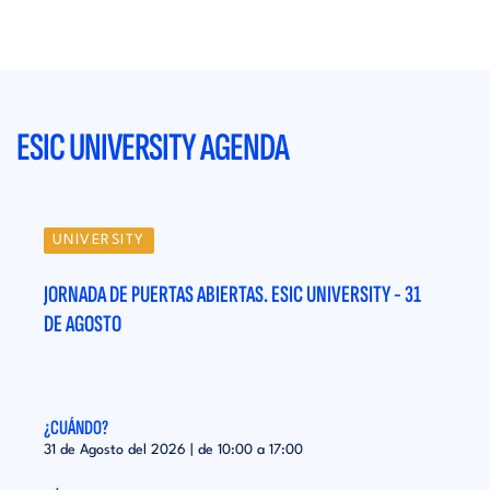
ESIC UNIVERSITY AGENDA
UNIVERSITY
UN
31
JORNADA DE PUERTAS ABIERTAS. ESIC UNIVERSITY - 31
JORN
DE AGOSTO
DE A
¿CUÁNDO?
¿CUÁ
31 de Agosto del 2026 | de
10:00
a
17:00
31 de