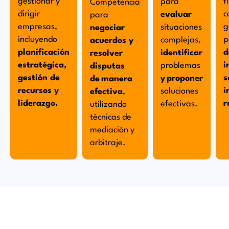
gestionar y
f
para
Competencia
dirigir
c
evaluar
para
empresas,
g
situaciones
negociar
incluyendo
p
complejas,
acuerdos y
planificación
d
identificar
resolver
estratégica,
i
problemas
disputas
gestión de
s
y proponer
de manera
recursos y
i
soluciones
efectiva
,
liderazgo.
r
efectivas.
utilizando
técnicas de
mediación y
arbitraje.