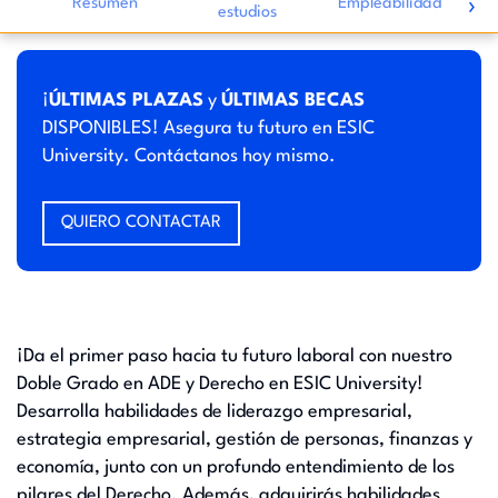
›
Resumen
Empleabilidad
estudios
i
¡
ÚLTIMAS PLAZAS
y
ÚLTIMAS BECAS
DISPONIBLES! Asegura tu futuro en ESIC
University. Contáctanos hoy mismo.
QUIERO CONTACTAR
¡Da el primer paso hacia tu futuro laboral con nuestro
Doble Grado en ADE y Derecho en ESIC University!
Desarrolla habilidades de liderazgo empresarial,
estrategia empresarial, gestión de personas, finanzas y
economía, junto con un profundo entendimiento de los
pilares del Derecho. Además, adquirirás habilidades