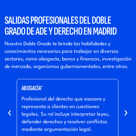
SALIDAS PROFESIONALES DEL DOBLE
GRADO DE ADE Y DERECHO EN MADRID
Nuestro Doble Grado te brinda las habilidades y
conocimientos necesarios para trabajar en diversos
sectores, como abogacía, banco y finanzas, investigación
de mercado, organismos gubernamentales, entre otros.
ABOGACÍA*
COMP
o a
Profesional del derecho que asesora y
Ase
como
representa a clientes en cuestiones
las 
‹
›
legales. Su rol incluye interpretar leyes,
a su
y
defender derechos y resolver conflictos
incl
mediante argumentación legal.
supe