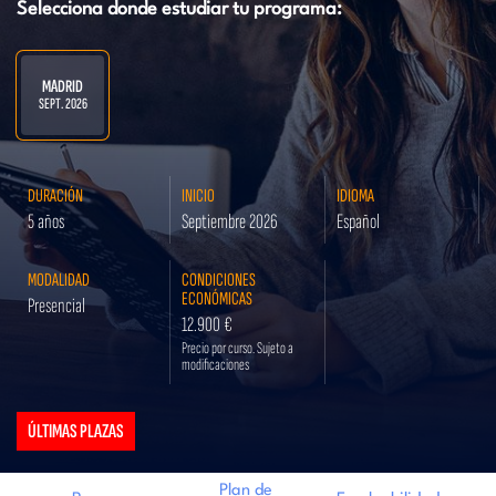
Selecciona donde estudiar tu programa:
MADRID
SEPT. 2026
DURACIÓN
INICIO
IDIOMA
5 años
Septiembre 2026
Español
MODALIDAD
CONDICIONES
ECONÓMICAS
Presencial
12.900 €
Precio por curso. Sujeto a
modificaciones
ÚLTIMAS PLAZAS
Plan de