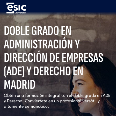
Pasar
al
contenido
principal
Menú
DOBLE GRADO EN
University
ADMINISTRACIÓN Y
DIRECCIÓN DE EMPRESAS
(ADE) Y DERECHO EN
MADRID
Obtén una formación integral con el doble grado en ADE
y Derecho. Conviértete en un profesional versátil y
altamente demandado.