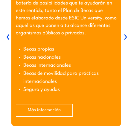
batería de posibilidades que te ayudarán en
este sentido, tanto el Plan de Becas que
hemos elaborado desde ESIC University, como
aquellas que ponen a tu alcance diferentes
‹
›
organismos públicos o privados.
Becas propias
Becas nacionales
Becas internacionales
Becas de movilidad para prácticas
internacionales
Seguro y ayudas
Más información