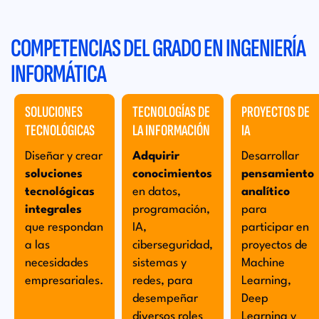
Si te defines como una persona autónoma en el
aprendizaje, capaz de encontrar soluciones creativas a
COMPETENCIAS DEL GRADO EN INGENIERÍA
los retos tecnológicos, estarás preparado/a para
aprovechar al máximo esta carrera y dar forma al futuro
INFORMÁTICA
digital. Este programa está diseñado para quienes
desean aprender a crear y gestionar las herramientas
SOLUCIONES
TECNOLOGÍAS DE
PROYECTOS DE
tecnológicas del presente y del futuro.
TECNOLÓGICAS
LA INFORMACIÓN
IA
Diseñar y crear
Adquirir
Desarrollar
soluciones
conocimientos
pensamiento
tecnológicas
en datos,
analítico
integrales
programación,
para
que respondan
IA,
participar en
a las
ciberseguridad,
proyectos de
necesidades
sistemas y
Machine
empresariales.
redes, para
Learning,
desempeñar
Deep
diversos roles
Learning y