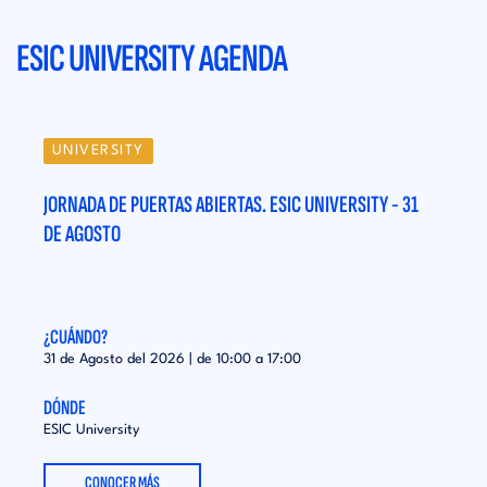
ESIC UNIVERSITY AGENDA
UNIVERSITY
UN
31
JORNADA DE PUERTAS ABIERTAS. ESIC UNIVERSITY - 31
JORN
DE AGOSTO
DE A
¿CUÁNDO?
¿CUÁ
31 de Agosto del 2026 | de
10:00
a
17:00
31 de
DÓNDE
DÓND
ESIC University
ESIC 
CONOCER MÁS