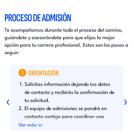
PROCESO DE ADMISIÓN
Te acompañamos durante todo el proceso del camino,
guiándote y asesorándote para que elijas la mejor
opción para tu carrera profesional. Estos son los pasos a
seguir:
ORIENTACIÓN
1
Solicitas información dejando tus datos
D
c
de contacto y recibirás la confirmación de
‹
›
l
tu solicitud.
h
El equipo de admisiones se pondrá en
u
s
contacto contigo para coordinar una
r
asesoría personalizada.
Ver más
V
r