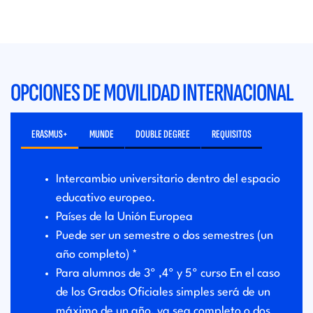
OPCIONES DE MOVILIDAD INTERNACIONAL
ERASMUS+
MUNDE
DOUBLE DEGREE
REQUISITOS
Intercambio universitario dentro del espacio
educativo europeo.
Países de la Unión Europea
Puede ser un semestre o dos semestres (un
año completo) *
Para alumnos de 3º ,4º y 5º curso En el caso
de los Grados Oficiales simples será de un
máximo de un año, ya sea completo o dos