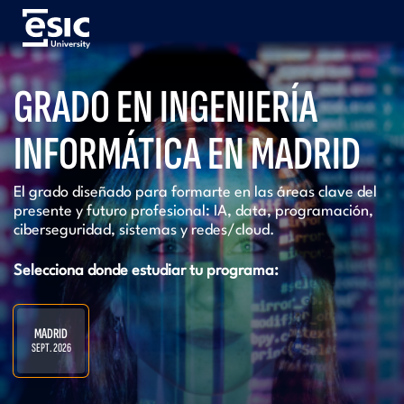
Pasar
al
contenido
principal
Menú
GRADO EN INGENIERÍA
University
INFORMÁTICA EN MADRID
El grado diseñado para formarte en las áreas clave del
presente y futuro profesional: IA, data, programación,
ciberseguridad, sistemas y redes/cloud.​
Selecciona donde estudiar tu programa:
MADRID
SEPT. 2026