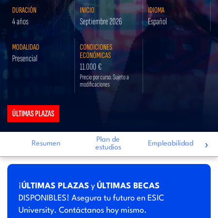
DURACIÓN
INICIO
IDIOMA
4 años
Septiembre 2026
Español
MODALIDAD
CONDICIONES
ECONÓMICAS
Presencial
11.000 €
Precio por curso. Sujeto a
modificaciones
ÚLTIMAS PLAZAS
Plan de
›
Resumen
Empleabilidad
estudios
i
¡
ÚLTIMAS PLAZAS
y
ÚLTIMAS BECAS
DISPONIBLES! Asegura tu futuro en ESIC
University. Contáctanos hoy mismo.