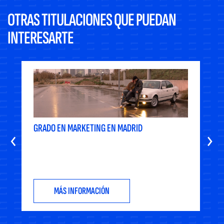
OTRAS TITULACIONES QUE PUEDAN
INTERESARTE
GRADO EN MARKETING EN MADRID
‹
›
MÁS INFORMACIÓN