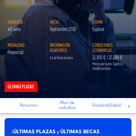
DURACIÓN
INICIO
IDIOMA
4/5 años
Septiembre 2026
Español
MODALIDAD
INFORMACIÓN
CONDICIONES
ACADÉMICA
ECONÓMICAS
Presencial
11.300 € / 12.200 €
Ir a la ficha técnica
Precio por curso. Sujeto a
modificaciones
ÚLTIMAS PLAZAS
Plan de
›
Resumen
Empleabilidad
estudios
i
¡
ÚLTIMAS PLAZAS
y
ÚLTIMAS BECAS