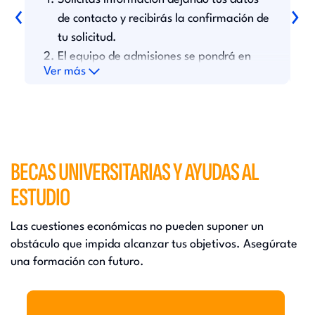
‹
›
c
de contacto y recibirás la confirmación de
l
tu solicitud.
h
El equipo de admisiones se pondrá en
u
s
Ver más
V
contacto contigo para coordinar una
r
asesoría personalizada.
r
BECAS UNIVERSITARIAS Y AYUDAS AL
ESTUDIO
Las cuestiones económicas no pueden suponer un
obstáculo que impida alcanzar tus objetivos. Asegúrate
una formación con futuro.