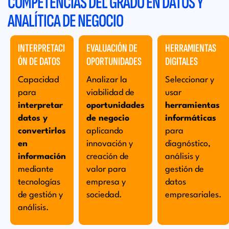
COMPETENCIAS DEL GRADO EN DATOS Y
ANALÍTICA DE NEGOCIO
Aprenderás a analizar y transformar datos en soluciones
clave para los negocios de hoy y del futuro.
INTERPRETACI
EVALUACIÓN DE
HERRAMIENTAS
ÓN DE DATOS
OPORTUNIDADES
DIGITALES
Capacidad
Analizar la
Seleccionar y
para
viabilidad de
usar
interpretar
oportunidades
herramientas
datos y
de negocio
informáticas
convertirlos
aplicando
para
en
innovación y
diagnóstico,
información
creación de
análisis y
mediante
valor para
gestión de
tecnologías
empresa y
datos
de gestión y
sociedad.
empresariales.
análisis.