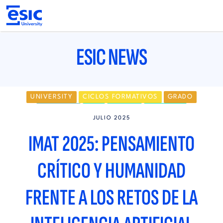
Pasar
al
contenido
principal
Main
navigation
ESIC NEWS
UNIVERSITY
CICLOS FORMATIVOS
GRADO
MÁSTERES
MBA
MADRID
VALENCIA
JULIO 2025
IMAT 2025: PENSAMIENTO
CRÍTICO Y HUMANIDAD
FRENTE A LOS RETOS DE LA