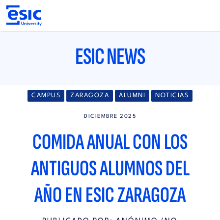
Pasar
al
contenido
principal
Main
navigation
ESIC NEWS
CAMPUS
ZARAGOZA
ALUMNI
NOTICIAS
DICIEMBRE 2025
COMIDA ANUAL CON LOS
ANTIGUOS ALUMNOS DEL
AÑO EN ESIC ZARAGOZA