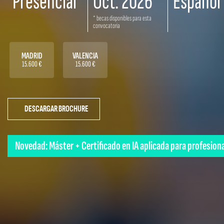
Presencial
Oct. 2026
Español
* becas disponibles para esta
convocatoria
MADRID
VALENCIA
15.600 €
15.600 €
DESCARGAR BROCHURE
Novedad: Máster + Certificado en IA aplicada para profesion