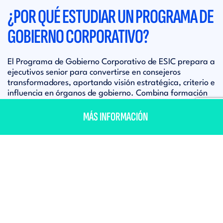
¿POR QUÉ ESTUDIAR UN PROGRAMA DE
GOBIERNO CORPORATIVO?
El Programa de Gobierno Corporativo de ESIC prepara a
ejecutivos senior para convertirse en consejeros
transformadores, aportando visión estratégica, criterio e
influencia en órganos de gobierno. Combina formación
práctica, casos reales, talleres y mentoring en ESG,
MÁS INFORMACIÓN
finanzas, innovación, ciberseguridad y compliance.
¿TE INFORMAMOS?
Además, guía en el diseño de un plan personal de
posicionamiento para acceder o consolidarse en
consejos, impulsando un liderazgo responsable y de
impacto empresarial.
TE CONVIERTE EN UN CONSEJERO
TE
TRANSFORMADOR
GO