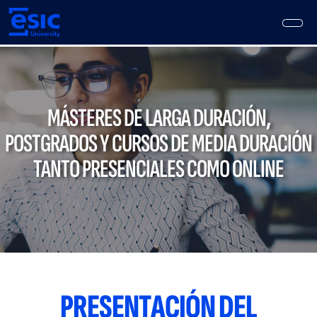
Pasar
al
contenido
principal
Main
navigation
MÁSTERES DE LARGA DURACIÓN,
POSTGRADOS Y CURSOS DE MEDIA DURACIÓN
TANTO PRESENCIALES COMO ONLINE
PRESENTACIÓN DEL