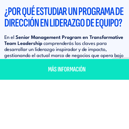
¿POR QUÉ ESTUDIAR UN PROGRAMA DE
DIRECCIÓN EN LIDERAZGO DE EQUIPO?
En el
Senior Management Program en Transformative
Team Leadership
comprenderás las claves para
desarrollar un liderazgo inspirador y de impacto,
gestionando el actual marco de negocios que opera bajo
una gran incertidumbre y complejidad. Desarrollarás tus
MÁS INFORMACIÓN
habilidades como líder para generar entornos de
¿TE INFORMAMOS?
innovación en tus áreas de responsabilidad, con
impactos centrales en temas clave como la innovación,
la sostenibilidad y la gestión de la diversidad. Te
capacitarás para ser motor del cambio en tu
organización y para potenciar el desarrollo de tus
colaboradores y equipos.
URO
EVOLUCIONA COMO LÍDER EN UN ENTORNO
ME