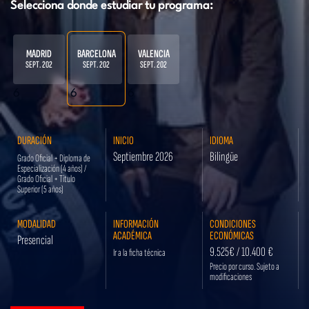
Selecciona donde estudiar tu programa:
MADRID
BARCELONA
VALENCIA
SEPT. 202
SEPT. 202
SEPT. 202
6
6
6
DURACIÓN
INICIO
IDIOMA
Septiembre 2026
Bilingüe
Grado Oficial + Diploma de
Especialización (4 años) /
Grado Oficial + Título
Superior (5 años)
MODALIDAD
INFORMACIÓN
CONDICIONES
ACADÉMICA
ECONÓMICAS
Presencial
9.525€ / 10.400 €
Ir a la ficha técnica
Precio por curso. Sujeto a
modificaciones