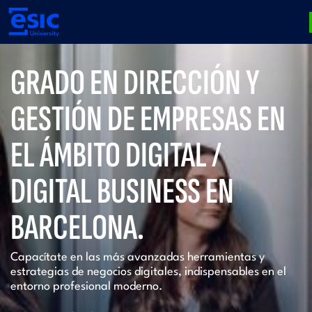
Pasar
al
contenido
principal
Main
GRADO EN DIRECCIÓN Y
navigation
GESTIÓN DE EMPRESAS EN
EL ÁMBITO DIGITAL /
DIGITAL BUSINESS EN
BARCELONA.
Capacítate en las más avanzadas herramientas y
estrategias de negocios digitales, indispensables en el
entorno profesional moderno.