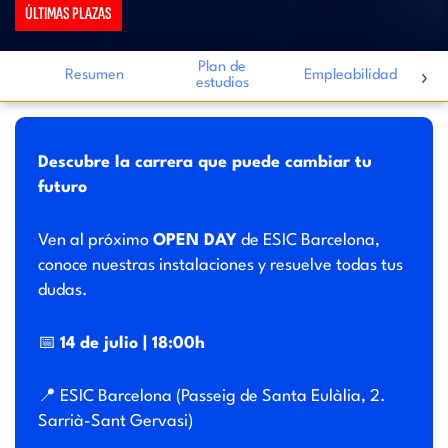
ÚLTIMAS PLAZAS
Plan de
›
Resumen
Empleabilidad
estudios
i
Descubre la carrera que puede cambiar tu
futuro
Ven al próximo
OPEN DAY
de ESIC Barcelona,
conoce nuestras instalaciones y resuelve todas tus
dudas.
📅
14 de julio | 18:00h
📍 ESIC Barcelona (Passeig de Santa Eulàlia, 2.
Sarrià-Sant Gervasi)