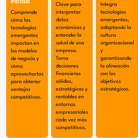
efectivas
Clave para
Integra
interpretar
tecnologías
Comprende
datos
emergentes,
cómo las
económicos y
adaptando la
tecnologías
entender la
cultura
emergentes
salud de una
organizacional
impactan en
empresa.
y
los modelos
Toma
garantizando
de negocio y
decisiones
la alineación
cómo
financieras
con los
aprovecharlas
sólidas,
objetivos
para obtener
estratégicas y
estratégicos.
ventajas
rentables en
competitivas.
entornos
empresariales
cada vez más
competitivos.