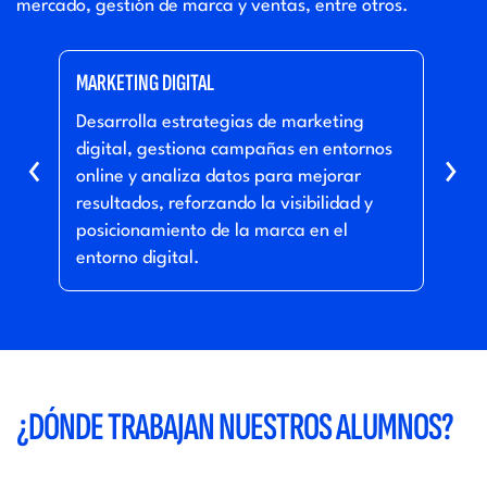
mercado, gestión de marca y ventas, entre otros.
MARKETING DIGITAL
TRAN
les,
Desarrolla estrategias de marketing
Ayud
a
digital, gestiona campañas en entornos
tecn
‹
›
online y analiza datos para mejorar
proc
resultados, reforzando la visibilidad y
que 
posicionamiento de la marca en el
com
entorno digital.
el c
¿DÓNDE TRABAJAN NUESTROS ALUMNOS?