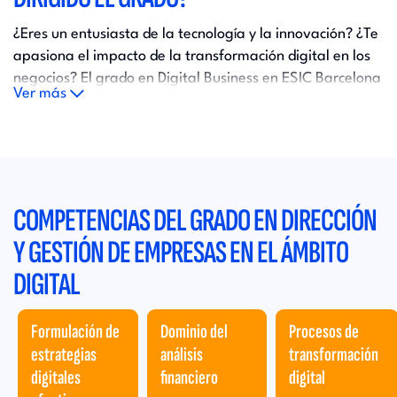
¿Eres un entusiasta de la tecnología y la innovación? ¿Te
apasiona el impacto de la transformación digital en los
negocios? El grado en Digital Business en ESIC Barcelona
Ver más
está diseñado para los jóvenes con mente curiosa y
creativa, listos para los desafíos del mundo empresarial
digital. Si tienes interés en las últimas tendencias
tecnológicas y habilidades analíticas para trabajar con
datos, ¡este programa te brinda la oportunidad perfecta
COMPETENCIAS DEL GRADO EN DIRECCIÓN
para destacar en el campo del Digital Business!
Y GESTIÓN DE EMPRESAS EN EL ÁMBITO
Únete a nosotros y prepárate para convertirte en un
DIGITAL
agente de cambio en los negocios digitales
Formulación de
Dominio del
Procesos de
estrategias
análisis
transformación
digitales
financiero
digital