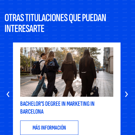
OTRAS TITULACIONES QUE PUEDAN
INTERESARTE
‹
›
BACHELOR'S DEGREE IN MARKETING IN
BARCELONA
MÁS INFORMACIÓN