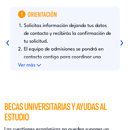
ORIENTACIÓN
1
Solicitas información dejando tus datos
D
c
de contacto y recibirás la confirmación de
‹
›
l
tu solicitud.
h
El equipo de admisiones se pondrá en
u
s
contacto contigo para coordinar una
r
asesoría personalizada.
Ver más
V
r
BECAS UNIVERSITARIAS Y AYUDAS AL
ESTUDIO
Las cuestiones económicas no pueden suponer un