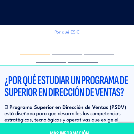
Por qué ESIC
‹
›
¿POR QUÉ ESTUDIAR UN PROGRAMA DE
SUPERIOR EN DIRECCIÓN DE VENTAS?
El
Programa Superior en Dirección de Ventas (PSDV)
está diseñado para que desarrolles las competencias
estratégicas, tecnológicas y operativas que exige el
liderazgo comercial actual. Aprenderás a transformar la
MÁS INFORMACIÓN
gestión de ventas con un motor de crecimiento