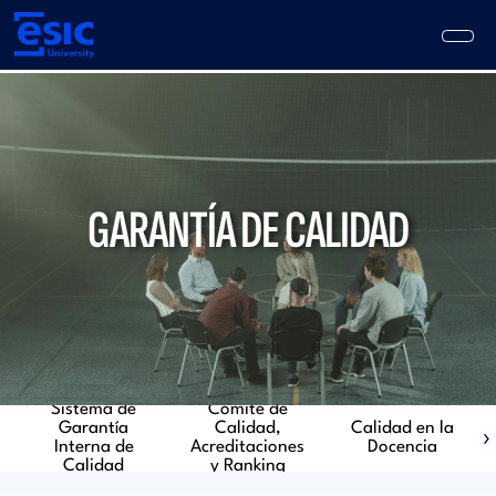
Pasar
al
contenido
principal
Main
navigation
GARANTÍA DE CALIDAD
Sistema de
Comité de
Garantía
Calidad,
Calidad en la
›
Interna de
Acreditaciones
Docencia
Calidad
y Ranking