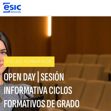
Pasar
al
contenido
principal
Main
navigation
CICLOS FORMATIVOS
OPEN DAY | SESIÓN
INFORMATIVA CICLOS
FORMATIVOS DE GRADO