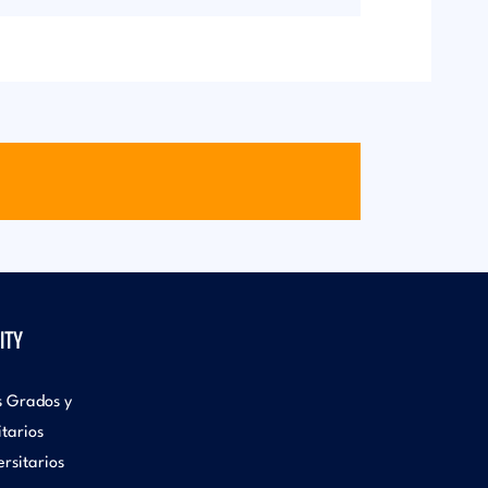
ITY
s Grados y
itarios
rsitarios