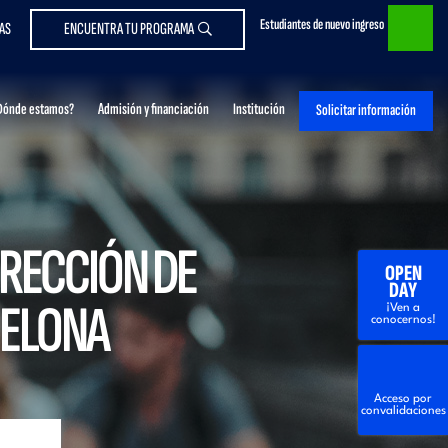
Estudiantes de nuevo ingreso
AS
ENCUENTRA TU PROGRAMA
Dónde estamos?
Admisión y financiación
Institución
Solicitar información
IRECCIÓN DE
OPEN
DAY
CELONA
¡Ven a
conocernos!
Acceso por
convalidaciones