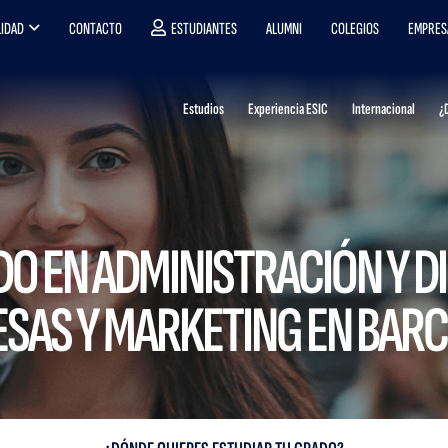
IDAD
CONTACTO
ESTUDIANTES
ALUMNI
COLEGIOS
EMPRES
Estudios
Experiencia ESIC
Internacional
¿
O EN ADMINISTRACIÓN Y D
SAS Y MARKETING EN BAR