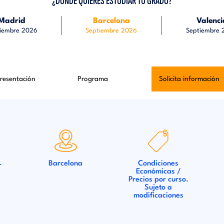
¿DÓNDE QUIERES ESTUDIAR TU GRADO?
Madrid
Barcelona
Valenci
iembre 2026
Septiembre 2026
Septiembre
resentación
Programa
Solicita información
Barcelona
Condiciones
T
Económicas /
Precios por curso.
Sujeto a
modificaciones