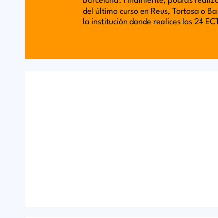
Barcelona. Finalmente, podrás realiza
del último curso en Reus, Tortosa o Ba
la institución donde realices los 24 E