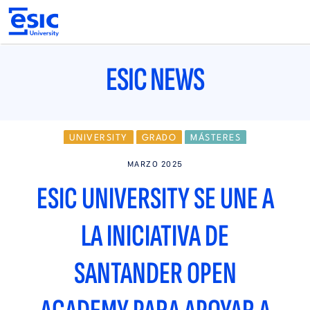
Pasar
al
contenido
principal
Main
navigation
ESIC NEWS
UNIVERSITY
GRADO
MÁSTERES
EMPLEABILIDAD
MARZO 2025
ESIC UNIVERSITY SE UNE A
LA INICIATIVA DE
SANTANDER OPEN