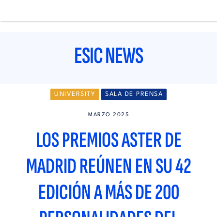
Pasar
al
contenido
Main
principal
navigation
ESIC NEWS
UNIVERSITY
SALA DE PRENSA
MARZO 2025
LOS PREMIOS ASTER DE
MADRID REÚNEN EN SU 42
EDICIÓN A MÁS DE 200