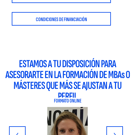
CONDICIONES DE FINANCIACIÓN
ESTAMOS A TU DISPOSICIÓN PARA
ASESORARTE EN LA FORMACIÓN DE MBAs O
MÁSTERES QUE MÁS SE AJUSTAN A TU
PERFIL
FORMATO ONLINE
‹
›